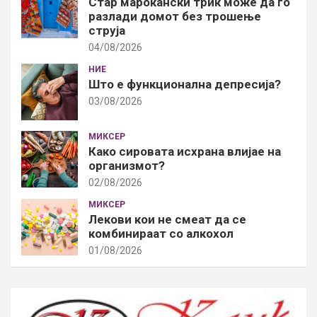
Стар марокански трик може да го
разлади домот без трошење
струја
04/08/2026
НИЕ
Што е функционална депресија?
03/08/2026
МИКСЕР
Како сировата исхрана влијае на
организмот?
02/08/2026
МИКСЕР
Лекови кои не смеат да се
комбинираат со алкохол
01/08/2026