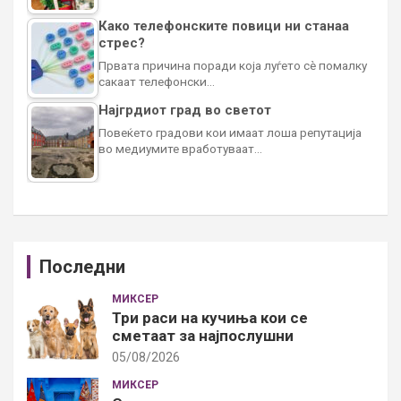
Како телефонските повици ни станаа
стрес?
Првата причина поради која луѓето сè помалку
сакаат телефонски…
Најгрдиот град во светот
Повеќето градови кои имаат лоша репутација
во медиумите вработуваат…
Последни
МИКСЕР
Три раси на кучиња кои се
сметаат за најпослушни
05/08/2026
МИКСЕР