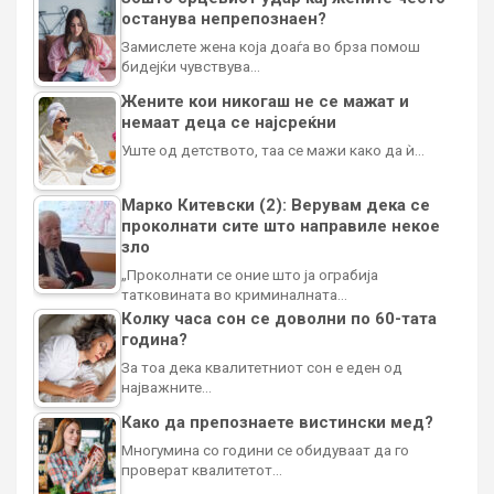
останува непрепознаен?
Замислете жена која доаѓа во брза помош
бидејќи чувствува…
Жените кои никогаш не се мажат и
немаат деца се најсреќни
Уште од детството, таа се мажи како да ѝ…
Марко Китевски (2): Верувам дека се
проколнати сите што направиле некое
зло
„Проколнати се оние што ја ограбија
татковината во криминалната…
Колку часа сон се доволни по 60-тата
година?
За тоа дека квалитетниот сон е еден од
најважните…
Како да препознаете вистински мед?
Многумина со години се обидуваат да го
проверат квалитетот…