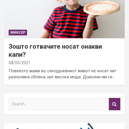
МИКСЕР
Зошто готвачите носат онакви
капи?
08/05/2021
Повеќето мажи во секојдневниот живот не носат нит
разнолика облека, нит висока мода. Доволни им се…
S
e
a
r
c