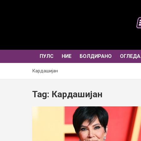
Skip
to
content
ПУЛС
НИЕ
БОЛДИРАНО
ОГЛЕДА
Кардашијан
Tag:
Кардашијан