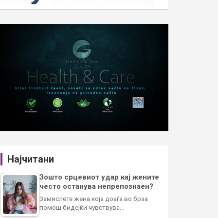
Најчитани
Зошто срцевиот удар кај жените
често останува непрепознаен?
Замислете жена која доаѓа во брза
помош бидејќи чувствува…