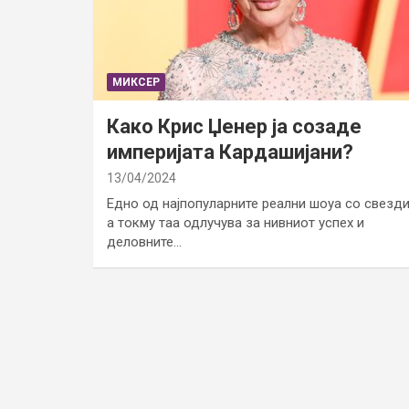
МИКСЕР
Како Крис Џенер ја созаде
империјата Кардашијани?
13/04/2024
Едно од најпопуларните реални шоуа со свезди
а токму таа одлучува за нивниот успех и
деловните…