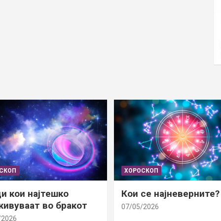
СКОП
ХОРОСКОП
и кои најтешко
Кои се најневерните?
ивуваат во бракот
07/05/2026
/2026