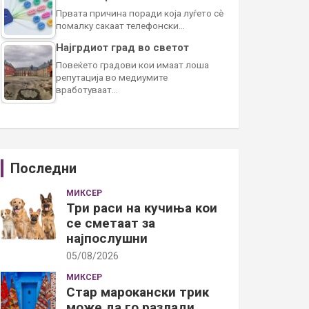
Првата причина поради која луѓето сè
помалку сакаат телефонски…
Најгрдиот град во светот
Повеќето градови кои имаат лоша
репутација во медиумите
вработуваат…
Последни
МИКСЕР
Три раси на кучиња кои
се сметаат за
најпослушни
05/08/2026
МИКСЕР
Стар марокански трик
може да го разлади