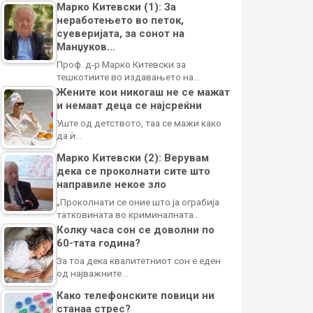
Марко Китевски (1): За
неработењето во петок,
суеверијата, за сонот на
Манџуков…
Проф. д-р Марко Китевски за
тешкотиите во издавањето на…
Жените кои никогаш не се мажат
и немаат деца се најсреќни
Уште од детството, таа се мажи како
да ѝ…
Марко Китевски (2): Верувам
дека се проколнати сите што
направиле некое зло
„Проколнати се оние што ја ограбија
татковината во криминалната…
Колку часа сон се доволни по
60-тата година?
За тоа дека квалитетниот сон е еден
од најважните…
Како телефонските повици ни
станаа стрес?