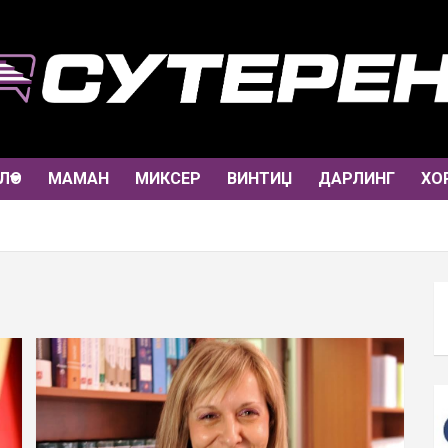
ЛО
МАМАН
МИКСЕР
ВИНТИЏ
ДАРЛИНГ
ХО