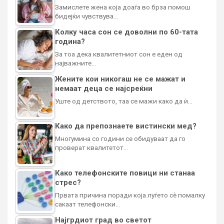
Замислете жена која доаѓа во брза помош
бидејќи чувствува…
Колку часа сон се доволни по 60-тата
година?
За тоа дека квалитетниот сон е еден од
најважните…
Жените кои никогаш не се мажат и
немаат деца се најсреќни
Уште од детството, таа се мажи како да ѝ…
Како да препознаете вистински мед?
Многумина со години се обидуваат да го
проверат квалитетот…
Како телефонските повици ни станаа
стрес?
Првата причина поради која луѓето сè помалку
сакаат телефонски…
Најгрдиот град во светот