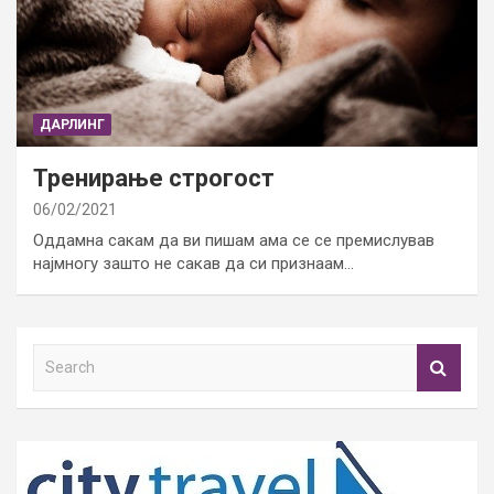
ДАРЛИНГ
Тренирање строгост
06/02/2021
Оддамна сакам да ви пишам ама се се премислував
најмногу зашто не сакав да си признаам…
S
e
a
r
c
h