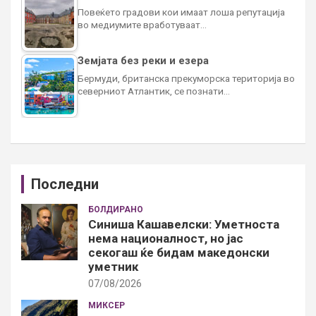
Повеќето градови кои имаат лоша репутација
во медиумите вработуваат…
Земјата без реки и езера
Бермуди, британска прекуморска територија во
северниот Атлантик, се познати…
Последни
БОЛДИРАНО
Синиша Кашавелски: Уметноста
нема националност, но јас
секогаш ќе бидам македонски
уметник
07/08/2026
МИКСЕР