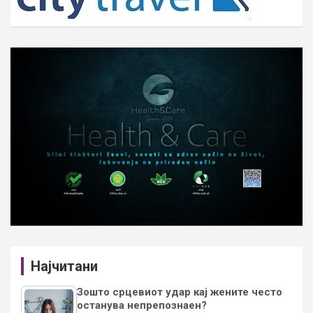
Најчитани
Зошто срцевиот удар кај жените често
останува непрепознаен?