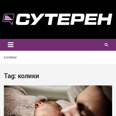
Skip
to
content
колики
Tag:
колики