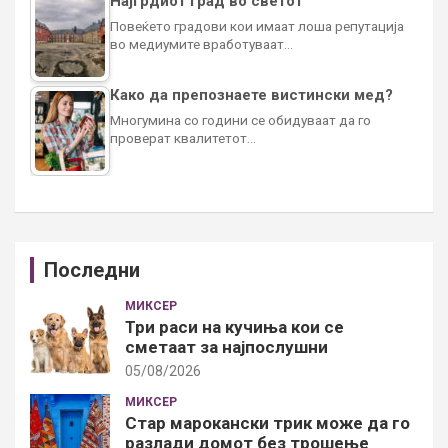
Најгрдиот град во светот
Повеќето градови кои имаат лоша репутација
во медиумите вработуваат…
Како да препознаете вистински мед?
Многумина со години се обидуваат да го
проверат квалитетот…
Последни
МИКСЕР
Три раси на кучиња кои се
сметаат за најпослушни
05/08/2026
МИКСЕР
Стар марокански трик може да го
разлади домот без трошење