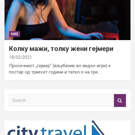
НИЕ
Колку мажи, толку жени гејмери
18/02/2021
Просечниот „гејмер“ (вљубеник во видео игри) е
постар од триесет години и татко е на три…
S
e
a
r
c
h