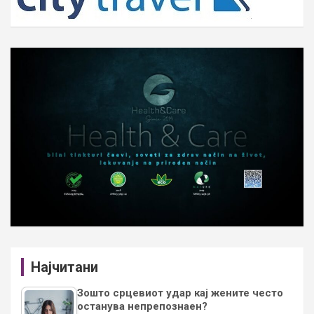
Најчитани
Зошто срцевиот удар кај жените често
останува непрепознаен?