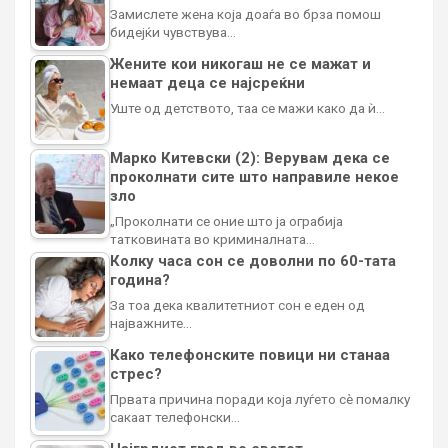
Замислете жена која доаѓа во брза помош
бидејќи чувствува…
Жените кои никогаш не се мажат и
немаат деца се најсреќни
Уште од детството, таа се мажи како да ѝ…
Марко Китевски (2): Верувам дека се
проколнати сите што направиле некое
зло
„Проколнати се оние што ја ограбија
татковината во криминалната…
Колку часа сон се доволни по 60-тата
година?
За тоа дека квалитетниот сон е еден од
најважните…
Како телефонските повици ни станаа
стрес?
Првата причина поради која луѓето сè помалку
сакаат телефонски…