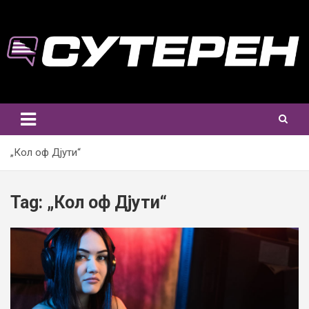
Skip
to
content
„Кол оф Дјути“
Tag:
„Кол оф Дјути“