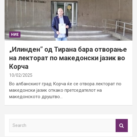
НИЕ
„Илинден” од Тирана бара отворање
на лекторат по македонски јазик во
Корча
10/02/2025
Во албанскиот град Корча ќе се отвора лекторат по
македонски јазик откако претседателот на
македонското друштво…
S
e
a