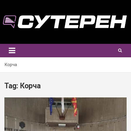
Skip
to
content
Корча
Tag:
Корча