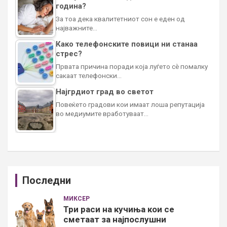
година?
За тоа дека квалитетниот сон е еден од
најважните…
Како телефонските повици ни станаа
стрес?
Првата причина поради која луѓето сè помалку
сакаат телефонски…
Најгрдиот град во светот
Повеќето градови кои имаат лоша репутација
во медиумите вработуваат…
Последни
МИКСЕР
Три раси на кучиња кои се
сметаат за најпослушни