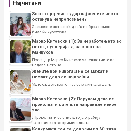
Најчитани
Зошто срцевиот удар кај жените често
останува непрепознаен?
Замислете жена која доаѓа во брза помош
бидејќи чувствува…
Марко Китевски (1): За неработењето во
петок, суеверијата, за сонот на
Манџуков…
Проф. д-р Марко Китевски за тешкотиите во
издавањето на…
Жените кои никогаш не се мажат и
немаат деца се најсреќни
Уште од детството, таа се мажи како да ѝ…
Марко Китевски (2): Верувам дека се
проколнати сите што направиле некое
зло
„Проколнати се оние што ја ограбија
татковината во криминалната…
Колку часа сон се доволни по 60-тата