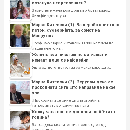
останува непрепознаен?
Замислете жена која доаѓа во брза помош
бидејќи чувствува…
Марко Китевски (1): За неработењето во
петок, суеверијата, за сонот на
Манџуков…
Проф. д-р Марко Китевски за тешкотиите во
издавањето на…
Жените кои никогаш не се мажат и
немаат деца се најсреќни
Уште од детството, таа се мажи како да ѝ…
Марко Китевски (2): Верувам дека се
проколнати сите што направиле некое
зло
„Проколнати се оние што ја ограбија
татковината во криминалната…
Колку часа сон се доволни по 60-тата
година?
За тоа дека квалитетниот сон е еден од
најважните…