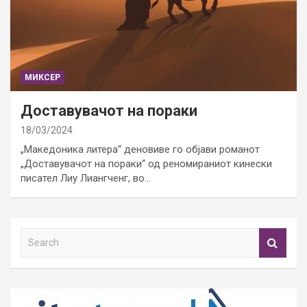
МИКСЕР
Доставувачот на пораки
18/03/2024
„Македоника литера“ деновиве го објави романот
„Доставувачот на пораки“ од реномираниот кинески
писател Лиу Лиангченг, во…
S
e
a
r
c
h