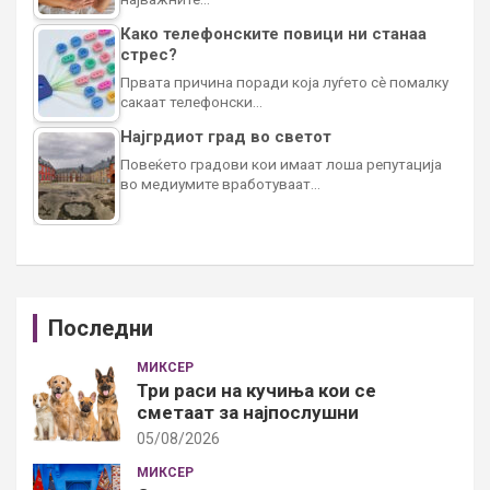
Како телефонските повици ни станаа
стрес?
Првата причина поради која луѓето сè помалку
сакаат телефонски…
Најгрдиот град во светот
Повеќето градови кои имаат лоша репутација
во медиумите вработуваат…
Последни
МИКСЕР
Три раси на кучиња кои се
сметаат за најпослушни
05/08/2026
МИКСЕР