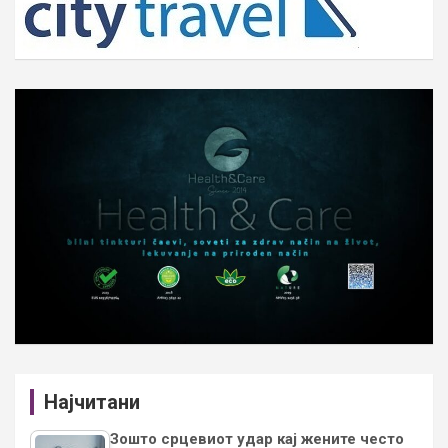
Најчитани
Зошто срцевиот удар кај жените често