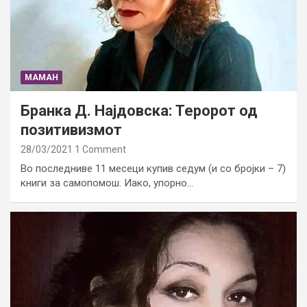
МАМАН
Бранка Д. Најдовска: Теророт од
позитивизмот
28/03/2021
1 Comment
Во последниве 11 месеци купив седум (и со бројки – 7)
книги за самопомош. Иако, упорно…