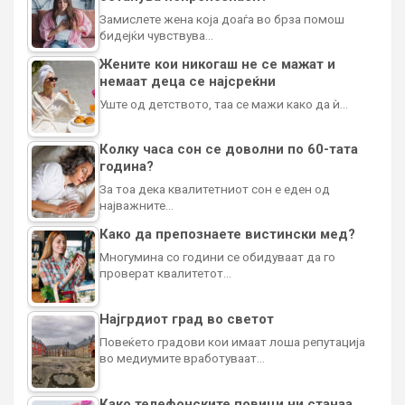
Замислете жена која доаѓа во брза помош
бидејќи чувствува…
Жените кои никогаш не се мажат и
немаат деца се најсреќни
Уште од детството, таа се мажи како да ѝ…
Колку часа сон се доволни по 60-тата
година?
За тоа дека квалитетниот сон е еден од
најважните…
Како да препознаете вистински мед?
Многумина со години се обидуваат да го
проверат квалитетот…
Најгрдиот град во светот
Повеќето градови кои имаат лоша репутација
во медиумите вработуваат…
Како телефонските повици ни станаа