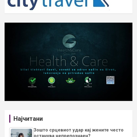
Најчитани
Зошто срцевиот удар кај жените често
останува непрепознаен?