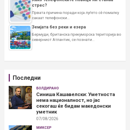
стрес?
Првата причина поради која луѓето сè помалку
сакаат телефонски…
Земјата без реки и езера
Бермуди, британска прекуморска територија во
северниот Атлантик, се познати…
Последни
БОЛДИРАНО
Синиша Кашавелски: Уметноста
нема националност, но јас
секогаш ќе бидам македонски
уметник
07/08/2026
МИКСЕР