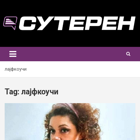
Skip
to
content
лајфкоучи
Tag:
лајфкоучи