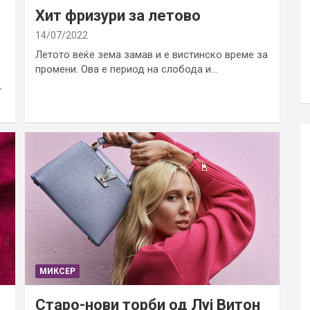
Хит фризури за летово
14/07/2022
Летото веќе зема замав и е вистинско време за
промени. Ова е период на слобода и…
-
МИКСЕР
Старо-нови торби од Луј Витон