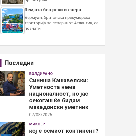
Земјата без реки и езера
Бермуди, британска прекуморска
територија во северниот Атлантик, се
познати…
Последни
БОЛДИРАНО
Синиша Кашавелски:
Уметноста нема
националност, но јас
секогаш ќе бидам
македонски уметник
07/08/2026
МИКСЕР
кој е осмиот континент?