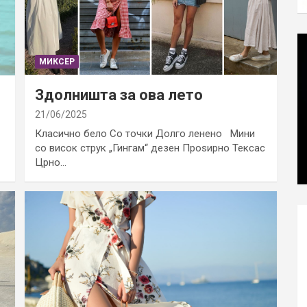
МИКСЕР
Здолништа за ова лето
21/06/2025
Класично бело Со точки Долго ленено Мини
со висок струк „Гингам“ дезен Проѕирно Тексас
Црно…