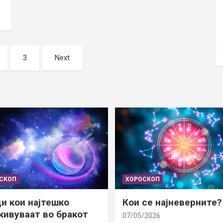
3
Next
СКОП
ХОРОСКОП
и кои најтешко
Кои се најневерните?
ивуваат во бракот
07/05/2026