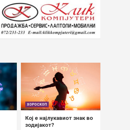
ХОРОСКОП
Кој е најлукавиот знак во
зодијакот?