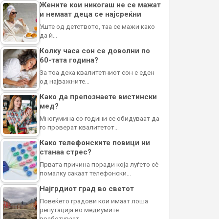
Жените кои никогаш не се мажат
и немаат деца се најсреќни
Уште од детството, таа се мажи како
да ѝ…
Колку часа сон се доволни по
60-тата година?
За тоа дека квалитетниот сон е еден
од најважните…
Како да препознаете вистински
мед?
Многумина со години се обидуваат да
го проверат квалитетот…
Како телефонските повици ни
станаа стрес?
Првата причина поради која луѓето сè
помалку сакаат телефонски…
Најгрдиот град во светот
Повеќето градови кои имаат лоша
репутација во медиумите
вработуваат…