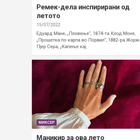
Ремек-дела инспирирани од
летото
15/07/2022
Едуард Мане, „Пловење“, 1874-та Клод Моне,
„Прошетка по карпа во Порвил“, 1882-ра Жорж
Пјер Сера, „Капење кај…
МИКСЕР
Маникир за ова лето