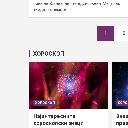
чини необична, не сте единствени. Меѓутоа,
тврдат големите…
Posts
1
2
pagination
ХОРОСКОП
ХОРОСКОП
ХОРО
Најинтересните
Знац
хороскопски знаци
преж