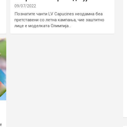
09/07/2022
Познатите чанти LV Capucines неодамна беа
претставени со летна кампања, чие заштитно
лице е моделката Олимпија…
е