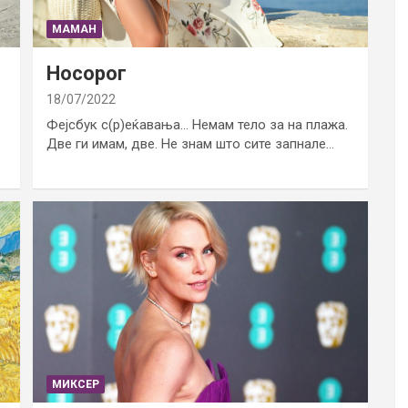
МАМАН
Носорог
18/07/2022
е
Фејсбук с(р)еќавања… Немам тело за на плажа.
Две ги имам, две. Не знам што сите запнале…
МИКСЕР