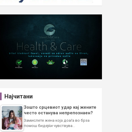
Најчитани
Зошто срцевиот удар кај жените
често останува непрепознаен?
Замислете жена која доаѓа во брза
помош бидејќи чувствува…