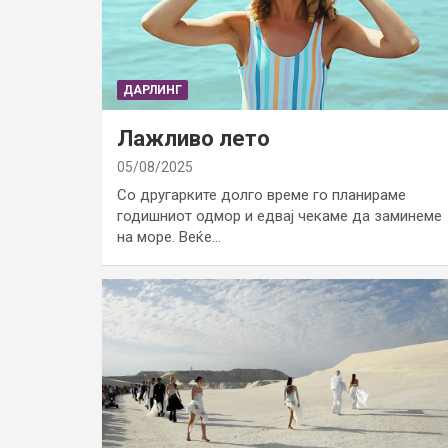
ДАРЛИНГ
Лажливо лето
05/08/2025
Со другарките долго време го планираме
годишниот одмор и едвај чекаме да заминеме
на море. Веќе…