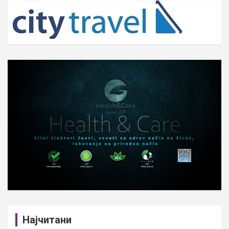
c
h
Најчитани