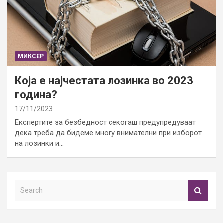
МИКСЕР
Која е најчестата лозинка во 2023
година?
17/11/2023
Експертите за безбедност секогаш предупредуваат
дека треба да бидеме многу внимателни при изборот
на лозинки и…
S
e
a
r