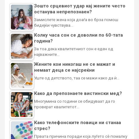
Зошто срцевиот удар кај жените често
останува непрепознаен?
Замислете жена која доаѓа во брза помош
бидејќи чувствува…
Колку часа сон се доволни по 60-тата
година?
За тоа дека квалитетниот сон е еден од
најважните…
Жените кои никогаш не се мажат и
немаат деца се најсреќни
Уште од детството, таа се мажи како да ѝ…
Како да препознаете вистински мед?
Многумина со години се обидуваат да го
проверат квалитетот…
Како телефонските повици ни станаа
стрес?
Првата причина поради која луѓето сè помалку