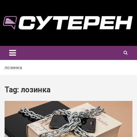
Skip
to
content
лозинка
Tag:
лозинка