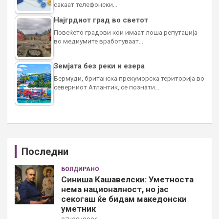
сакаат телефонски…
Најгрдиот град во светот
Повеќето градови кои имаат лоша репутација
во медиумите вработуваат…
Земјата без реки и езера
Бермуди, британска прекуморска територија во
северниот Атлантик, се познати…
Последни
БОЛДИРАНО
Синиша Кашавелски: Уметноста
нема националност, но јас
секогаш ќе бидам македонски
уметник