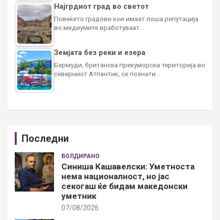
Најгрдиот град во светот
Повеќето градови кои имаат лоша репутација
во медиумите вработуваат…
Земјата без реки и езера
Бермуди, британска прекуморска територија во
северниот Атлантик, се познати…
Последни
БОЛДИРАНО
Синиша Кашавелски: Уметноста
нема националност, но јас
секогаш ќе бидам македонски
уметник
07/08/2026