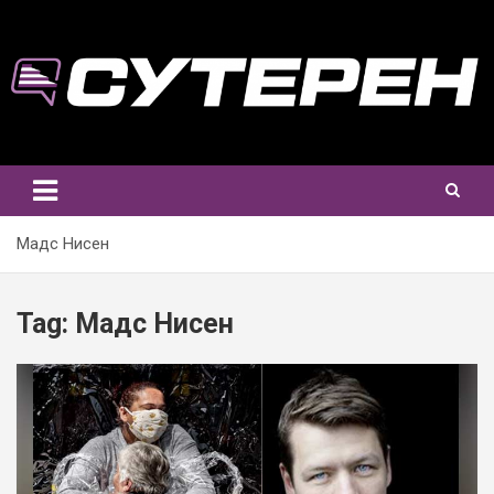
Skip
to
content
Мадс Нисен
Tag:
Мадс Нисен