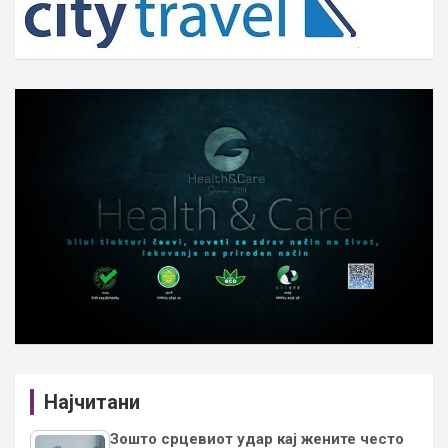
Најчитани
Зошто срцевиот удар кај жените често