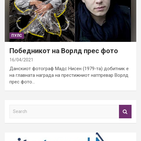
ПУЛС
Победникот на Ворлд прес фото
16/04/2021
Данскиот фотограф Мадс Нисен (1979-та) добитник е
на главната награда на престижниот натпревар Ворлд
прес фото…
S
e
a
r
c
h