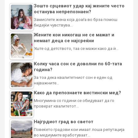
Зошто срцевиот удар кај жените често
останува непрепознаен?
Замислете жена која доаѓа во брза помош
бидејќи чувствува…
Жените кои никогаш не се мажат и
немаат деца се најсреќни
Уште од детството, таа се мажи како да ѝ…
Колку часа сон се доволни по 60-тата
година?
За тоа дека квалитетниот сон е еден од
најважните…
Како да препознаете вистински мед?
Многумина со години се обидуваат да го
проверат квалитетот…
Најгрдиот град во светот
Повеќето градови кои имаат лоша репутација
во медиумите вработуваат…