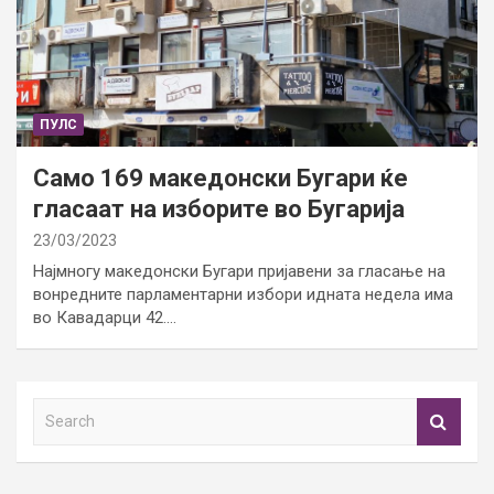
ПУЛС
Само 169 македонски Бугари ќе
гласаат на изборите во Бугарија
23/03/2023
Најмногу македонски Бугари пријавени за гласање на
вонредните парламентарни избори идната недела има
во Кавадарци 42.…
S
e
a
r