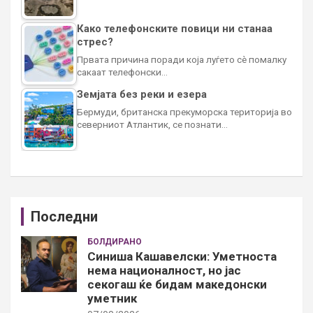
Како телефонските повици ни станаа
стрес?
Првата причина поради која луѓето сè помалку
сакаат телефонски…
Земјата без реки и езера
Бермуди, британска прекуморска територија во
северниот Атлантик, се познати…
Последни
БОЛДИРАНО
Синиша Кашавелски: Уметноста
нема националност, но јас
секогаш ќе бидам македонски
уметник