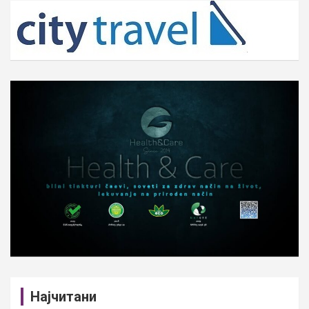
c
h
Најчитани