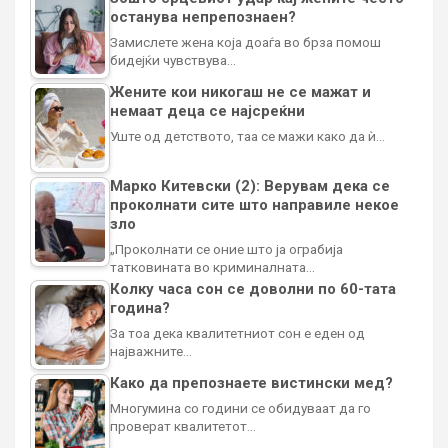
останува непрепознаен?
Замислете жена која доаѓа во брза помош
бидејќи чувствува…
Жените кои никогаш не се мажат и
немаат деца се најсреќни
Уште од детството, таа се мажи како да ѝ…
Марко Китевски (2): Верувам дека се
проколнати сите што направиле некое
зло
„Проколнати се оние што ја ограбија
татковината во криминалната…
Колку часа сон се доволни по 60-тата
година?
За тоа дека квалитетниот сон е еден од
најважните…
Како да препознаете вистински мед?
Многумина со години се обидуваат да го
проверат квалитетот…