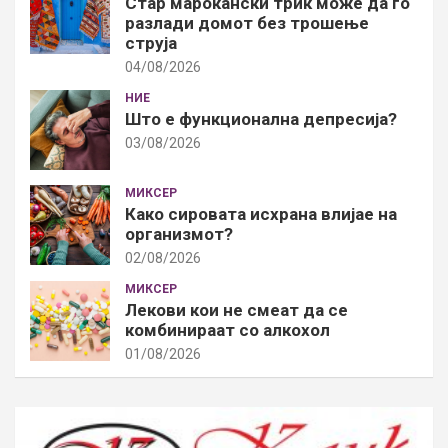
Стар марокански трик може да го
разлади домот без трошење
струја
04/08/2026
НИЕ
Што е функционална депресија?
03/08/2026
МИКСЕР
Како сировата исхрана влијае на
организмот?
02/08/2026
МИКСЕР
Лекови кои не смеат да се
комбинираат со алкохол
01/08/2026