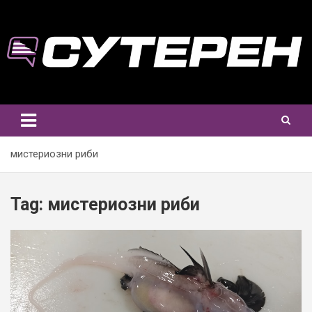
Skip
to
content
мистериозни риби
Tag:
мистериозни риби