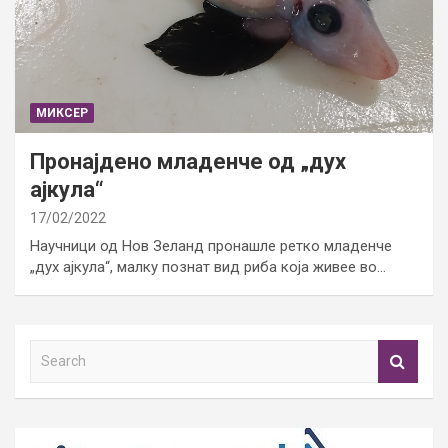
МИКСЕР
Пронајдено младенче од „дух
ајкула“
17/02/2022
Научници од Нов Зеланд пронашле ретко младенче
„дух ајкула“, малку познат вид риба која живее во…
S
e
a
r
c