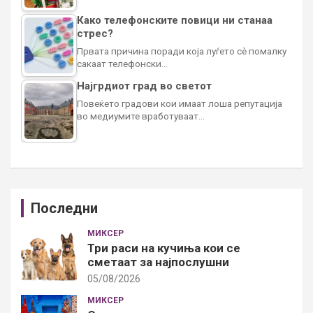
Како телефонските повици ни станаа
стрес?
Првата причина поради која луѓето сè помалку
сакаат телефонски…
Најгрдиот град во светот
Повеќето градови кои имаат лоша репутација
во медиумите вработуваат…
Последни
МИКСЕР
Три раси на кучиња кои се
сметаат за најпослушни
05/08/2026
МИКСЕР