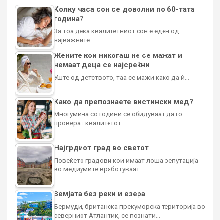
Колку часа сон се доволни по 60-тата
година?
За тоа дека квалитетниот сон е еден од
најважните…
Жените кои никогаш не се мажат и
немаат деца се најсреќни
Уште од детството, таа се мажи како да ѝ…
Како да препознаете вистински мед?
Многумина со години се обидуваат да го
проверат квалитетот…
Најгрдиот град во светот
Повеќето градови кои имаат лоша репутација
во медиумите вработуваат…
Земјата без реки и езера
Бермуди, британска прекуморска територија во
северниот Атлантик, се познати…