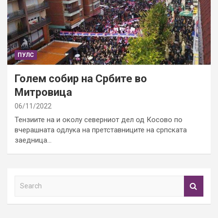
ПУЛС
Голем собир на Србите во
Митровица
06/11/2022
Тензиите на и околу северниот дел од Косово по
вчерашната одлука на претставниците на српската
заедница…
S
e
a
r