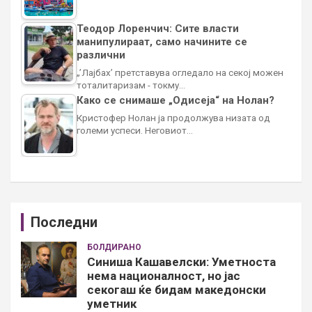
Теодор Лоренчич: Сите власти
манипулираат, само начините се
различни
„’Лајбах’ претставува огледало на секој можен
тоталитаризам - токму…
Како се снимаше „Одисеја“ на Нолан?
Кристофер Нолан ја продолжува низата од
големи успеси. Неговиот…
Последни
БОЛДИРАНО
Синиша Кашавелски: Уметноста
нема националност, но јас
секогаш ќе бидам македонски
уметник