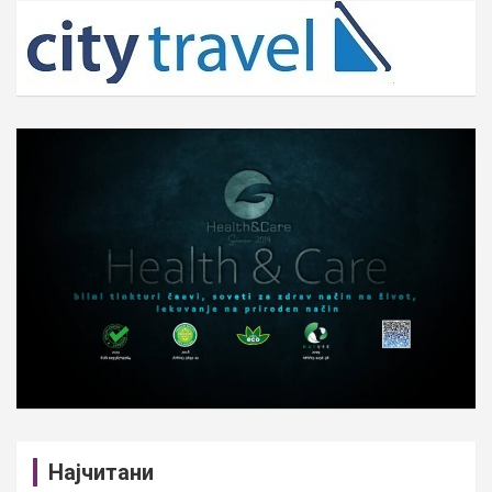
c
h
Најчитани