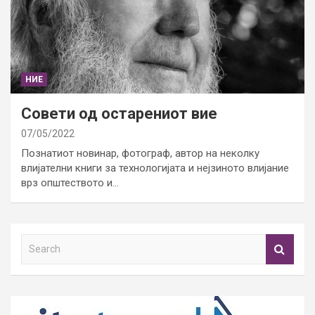
НИЕ
Совети од остарениот вие
07/05/2022
Познатиот новинар, фотограф, автор на неколку
влијателни книги за технологијата и нејзиното влијание
врз општеството и…
S
e
a
r
c
h