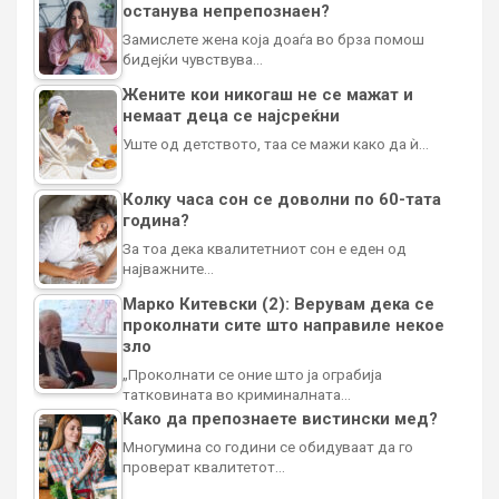
останува непрепознаен?
Замислете жена која доаѓа во брза помош
бидејќи чувствува…
Жените кои никогаш не се мажат и
немаат деца се најсреќни
Уште од детството, таа се мажи како да ѝ…
Колку часа сон се доволни по 60-тата
година?
За тоа дека квалитетниот сон е еден од
најважните…
Марко Китевски (2): Верувам дека се
проколнати сите што направиле некое
зло
„Проколнати се оние што ја ограбија
татковината во криминалната…
Како да препознаете вистински мед?
Многумина со години се обидуваат да го
проверат квалитетот…