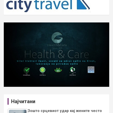
Најчитани
Зошто срцевиот удар кај жените често