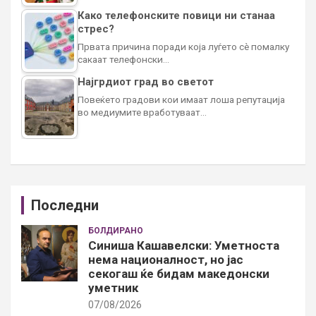
Како телефонските повици ни станаа
стрес?
Првата причина поради која луѓето сè помалку
сакаат телефонски…
Најгрдиот град во светот
Повеќето градови кои имаат лоша репутација
во медиумите вработуваат…
Последни
БОЛДИРАНО
Синиша Кашавелски: Уметноста
нема националност, но јас
секогаш ќе бидам македонски
уметник
07/08/2026