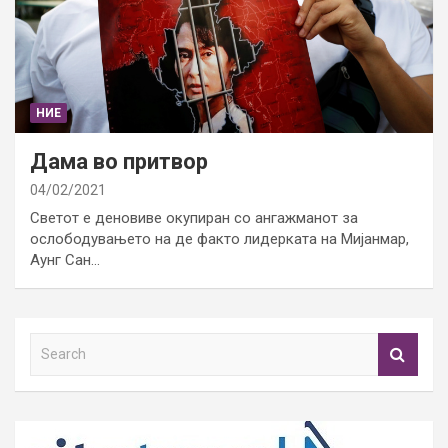
НИЕ
Дама во притвор
04/02/2021
Светот е деновиве окупиран со ангажманот за
ослободувањето на де факто лидерката на Мијанмар,
Аунг Сан…
S
e
a
r
c
h