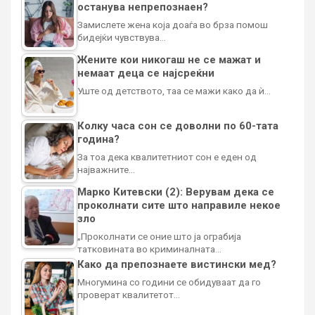
останува непрепознаен?
Замислете жена која доаѓа во брза помош
бидејќи чувствува…
Жените кои никогаш не се мажат и
немаат деца се најсреќни
Уште од детството, таа се мажи како да ѝ…
Колку часа сон се доволни по 60-тата
година?
За тоа дека квалитетниот сон е еден од
најважните…
Марко Китевски (2): Верувам дека се
проколнати сите што направиле некое
зло
„Проколнати се оние што ја ограбија
татковината во криминалната…
Како да препознаете вистински мед?
Многумина со години се обидуваат да го
проверат квалитетот…