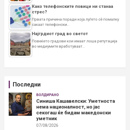
Како телефонските повици ни станаа
стрес?
Првата причина поради која луѓето сè помалку
сакаат телефонски…
Најгрдиот град во светот
Повеќето градови кои имаат лоша репутација
во медиумите вработуваат…
Последни
БОЛДИРАНО
Синиша Кашавелски: Уметноста
нема националност, но јас
секогаш ќе бидам македонски
уметник
07/08/2026