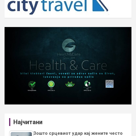
Најчитани
Зошто срцевиот удар кај жените често