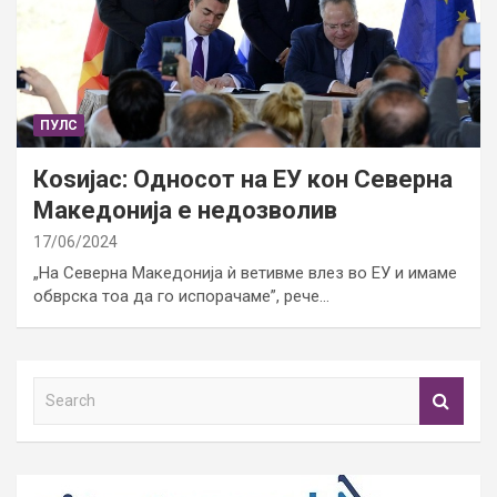
ПУЛС
Коѕијас: Односот на ЕУ кон Северна
Македонија е недозволив
17/06/2024
„На Северна Македонија ѝ ветивме влез во ЕУ и имаме
обврска тоа да го испорачаме”, рече…
S
e
a
r
c