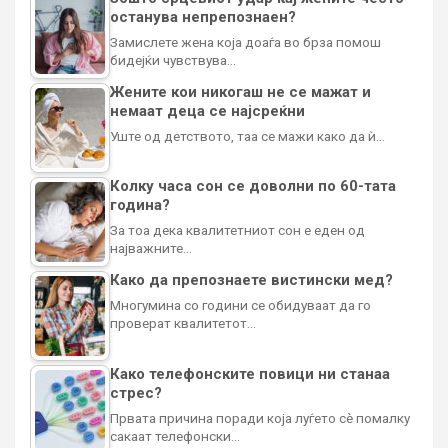
останува непрепознаен?
Замислете жена која доаѓа во брза помош
бидејќи чувствува…
Жените кои никогаш не се мажат и
немаат деца се најсреќни
Уште од детството, таа се мажи како да ѝ…
Колку часа сон се доволни по 60-тата
година?
За тоа дека квалитетниот сон е еден од
најважните…
Како да препознаете вистински мед?
Многумина со години се обидуваат да го
проверат квалитетот…
Како телефонските повици ни станаа
стрес?
Првата причина поради која луѓето сè помалку
сакаат телефонски…