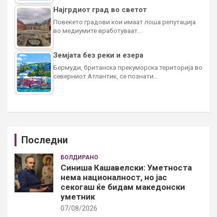
Најгрдиот град во светот
Повеќето градови кои имаат лоша репутација
во медиумите вработуваат…
Земјата без реки и езера
Бермуди, британска прекуморска територија во
северниот Атлантик, се познати…
Последни
БОЛДИРАНО
Синиша Кашавелски: Уметноста
нема националност, но јас
секогаш ќе бидам македонски
уметник
07/08/2026