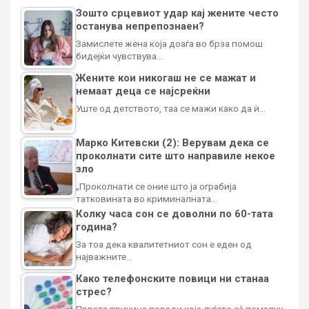
Зошто срцевиот удар кај жените често
останува непрепознаен?
Замислете жена која доаѓа во брза помош
бидејќи чувствува…
Жените кои никогаш не се мажат и
немаат деца се најсреќни
Уште од детството, таа се мажи како да ѝ…
Марко Китевски (2): Верувам дека се
проколнати сите што направиле некое
зло
„Проколнати се оние што ја ограбија
татковината во криминалната…
Колку часа сон се доволни по 60-тата
година?
За тоа дека квалитетниот сон е еден од
најважните…
Како телефонските повици ни станаа
стрес?
Првата причина поради која луѓето сè помалку