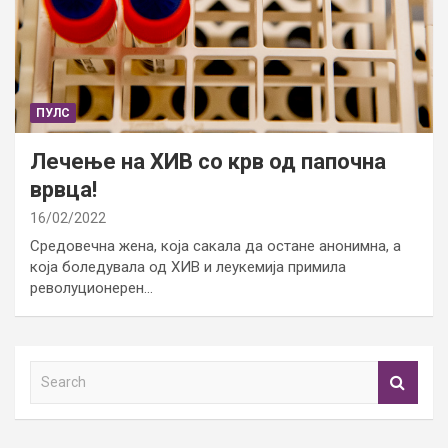
ПУЛС
Лечење на ХИВ со крв од папочна
врвца!
16/02/2022
Средовечна жена, која сакала да остане анонимна, а
која боледувала од ХИВ и леукемија примила
револуционерен…
S
e
a
r