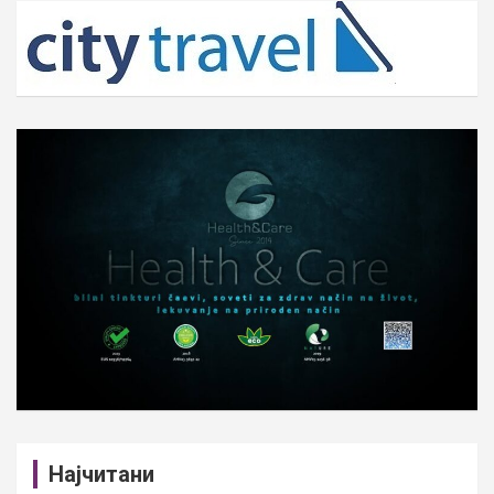
c
h
Најчитани