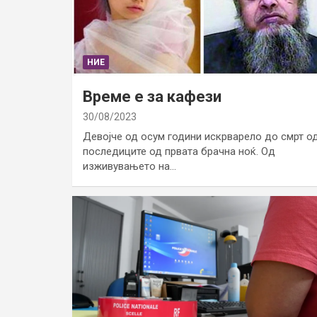
НИЕ
Време е за кафези
30/08/2023
Девојче од осум години искрварело до смрт о
последиците од првата брачна ноќ. Од
изживувањето на…