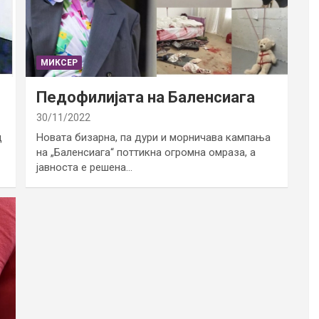
МИКСЕР
Педофилијата на Баленсиага
30/11/2022
д
Новата бизарна, па дури и морничава кампања
на „Баленсиага“ поттикна огромна омраза, а
јавноста е решена…