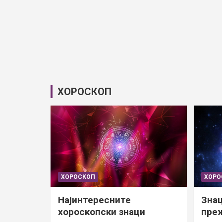
ХОРОСКОП
ХОРОСКОП
ХОРО
Најинтересните
Знац
хороскопски знаци
преж