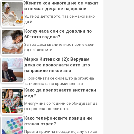
Жените кои никогаш не се мажат
и немаат деца се најсреќни
Уште од детството, таа се мажи како
да ѝ…
Колку часа сон се доволни по
60-тата година?
За тоа дека квалитетниот сон е еден
од најважните…
Марко Китевски (2): Верувам
дека се проколнати сите што
направиле некое зло
„Проколнати се оние што ја ограбија
татковината во криминалната…
Како да препознаете вистински
мед?
Многумина со години се обидуваат да
го проверат квалитетот…
Како телефонските повици ни
станаа стрес?
Првата причина поради која луѓето сè