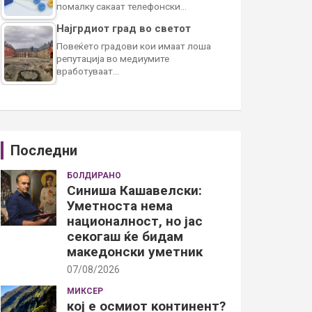
помалку сакаат телефонски…
Најгрдиот град во светот
Повеќето градови кои имаат лоша
репутација во медиумите
вработуваат…
Последни
БОЛДИРАНО
Синиша Кашавелски:
Уметноста нема
националност, но јас
секогаш ќе бидам
македонски уметник
07/08/2026
МИКСЕР
кој е осмиот континент?