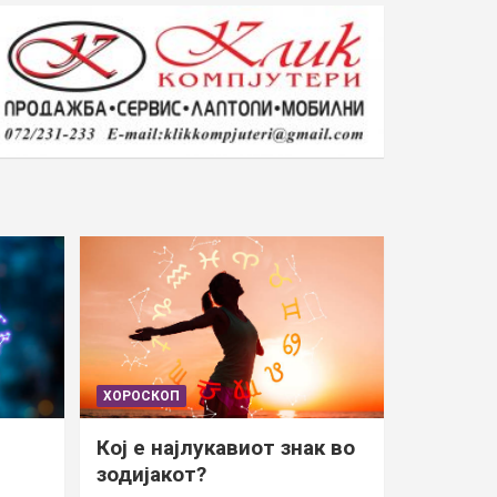
ХОРОСКОП
Кој е најлукавиот знак во
зодијакот?