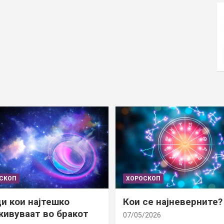
СКОП
ХОРОСКОП
и кои најтешко
Кои се најневерните?
ивуваат во бракот
07/05/2026