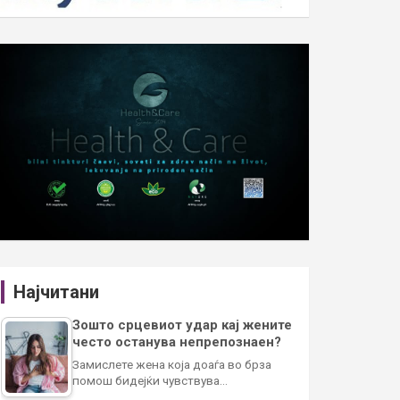
Најчитани
Зошто срцевиот удар кај жените
често останува непрепознаен?
Замислете жена која доаѓа во брза
помош бидејќи чувствува…