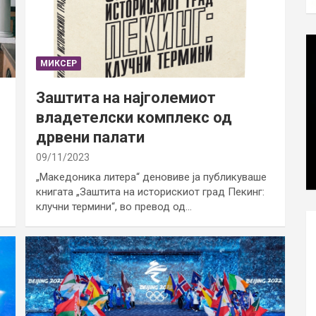
МИКСЕР
Заштита на најголемиот
владетелски комплекс од
дрвени палати
09/11/2023
„Македоника литера“ деновиве ја публикуваше
книгата „Заштита на историскиот град Пекинг:
клучни термини“, во превод од…