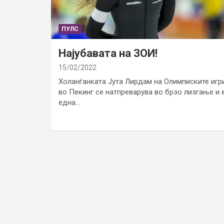
ПУЛС
Најубавата на ЗОИ!
15/02/2022
Холанѓанката Јута Лирдам на Олимписките игр
во Пекинг се натпреварува во брзо лизгање и 
една…