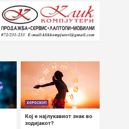
ХОРОСКОП
Кој е најлукавиот знак во
зодијакот?