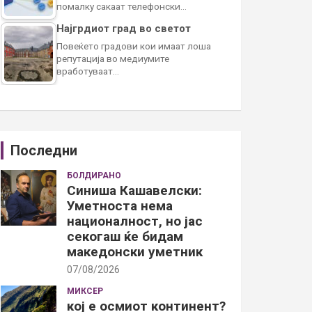
помалку сакаат телефонски…
Најгрдиот град во светот
Повеќето градови кои имаат лоша
репутација во медиумите
вработуваат…
Последни
БОЛДИРАНО
Синиша Кашавелски:
Уметноста нема
националност, но јас
секогаш ќе бидам
македонски уметник
07/08/2026
МИКСЕР
кој е осмиот континент?