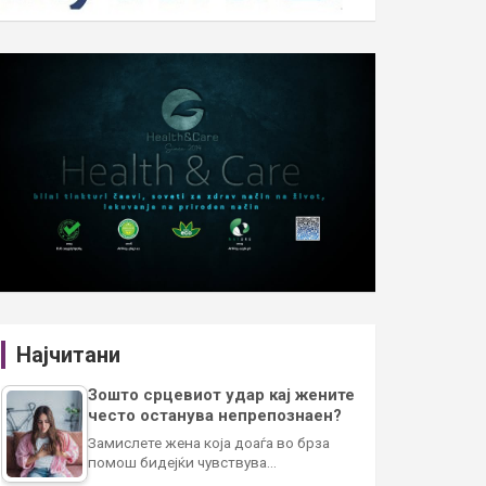
Најчитани
Зошто срцевиот удар кај жените
често останува непрепознаен?
Замислете жена која доаѓа во брза
помош бидејќи чувствува…