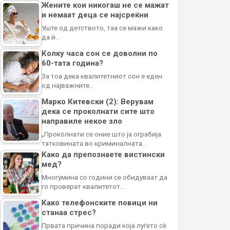
Жените кои никогаш не се мажат
и немаат деца се најсреќни
Уште од детството, таа се мажи како
да ѝ…
Колку часа сон се доволни по
60-тата година?
За тоа дека квалитетниот сон е еден
од најважните…
Марко Китевски (2): Верувам
дека се проколнати сите што
направиле некое зло
„Проколнати се оние што ја ограбија
татковината во криминалната…
Како да препознаете вистински
мед?
Многумина со години се обидуваат да
го проверат квалитетот…
Како телефонските повици ни
станаа стрес?
Првата причина поради која луѓето сè