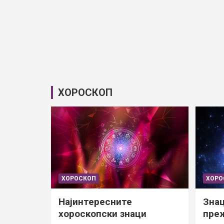
ХОРОСКОП
ХОРОСКОП
ХОРО
Најинтересните
Знац
хороскопски знаци
преж