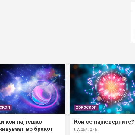
СКОП
ХОРОСКОП
и кои најтешко
Кои се најневерните?
ивуваат во бракот
07/05/2026