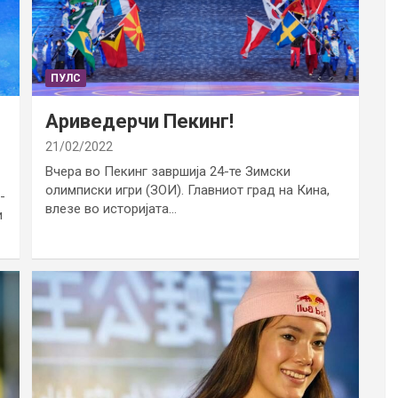
ПУЛС
Ариведерчи Пекинг!
21/02/2022
Вчера во Пекинг завршија 24-те Зимски
олимписки игри (ЗОИ). Главниот град на Кина,
-
влезе во историјата…
и