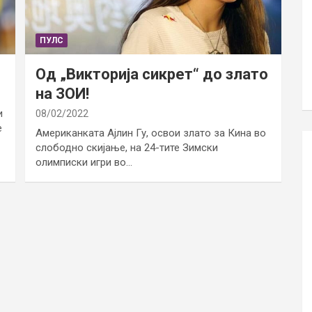
ПУЛС
Од „Викторија сикрет“ до злато
на ЗОИ!
и
08/02/2022
е
Американката Ајлин Гу, освои злато за Кина во
слободно скијање, на 24-тите Зимски
олимписки игри во…