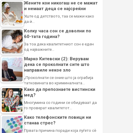
Жените кои никогаш не се мажат
и немаат деца се најсреќни
Уште од детството, таа се мажи како
да ѝ…
Колку часа сон се доволни по
60-тата година?
За тоа дека квалитетниот сон е еден
од најважните…
Марко Китевски (2): Верувам
дека се проколнати сите што
направиле некое зло
„Проколнати се оние што ја ограбија
татковината во криминалната…
Како да препознаете вистински
мед?
Многумина со години се обидуваат да
го проверат квалитетот…
Како телефонските повици ни
станаа стрес?
Првата причина поради која луѓето сè