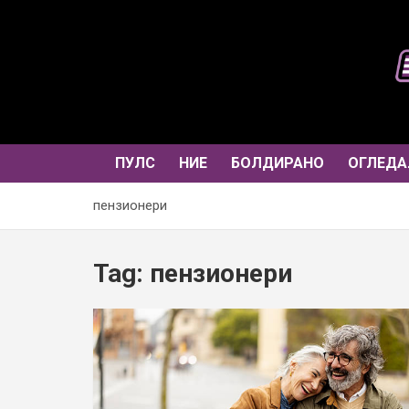
Skip
to
content
ПУЛС
НИЕ
БОЛДИРАНО
ОГЛЕДА
пензионери
Tag:
пензионери