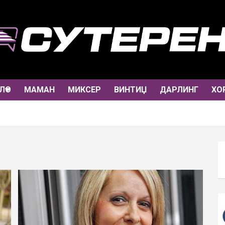
ЛО
МАМАН
МИКСЕР
ВИНТИЏ
ДАРЛИНГ
ХО