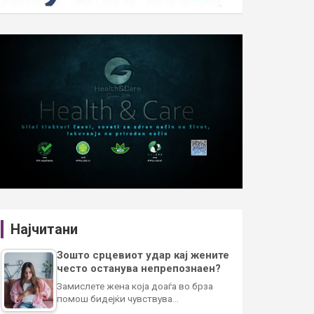
Најчитани
Зошто срцевиот удар кај жените
често останува непрепознаен?
Замислете жена која доаѓа во брза
помош бидејќи чувствува…