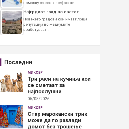
помалку сакаат телефонски…
Најгрдиот град во светот
Повеќето градови кои имаат лоша
репутација во медиумите
вработуваат…
Последни
МИКСЕР
Три раси на кучиња кои
се сметаат за
најпослушни
05/08/2026
МИКСЕР
Стар марокански трик
може да го разлади
домот без трошење