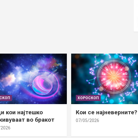
СКОП
ХОРОСКОП
и кои најтешко
Кои се најневерните?
ивуваат во бракот
07/05/2026
/2026