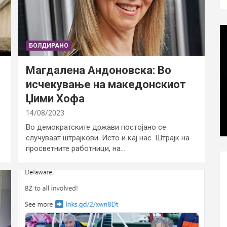
БОЛДИРАНО
Магдалена Андоновска: Во
исчекување на македонскиот
Џими Хофа
14/08/2023
Во демократските држави постојано се
случуваат штрајкови. Исто и кај нас. Штрајк на
просветните работници, на…