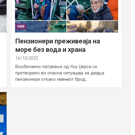
НИЕ
Пензионери преживеаја на
море без вода и храна
16/12/2022
Вообичаено патување од Њу Џерси се
претворило во опасна ситуација за двајца
пензионери откако нивниот брод…