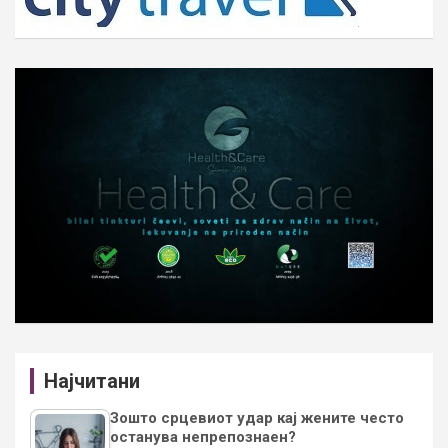
Најчитани
Зошто срцевиот удар кај жените често
останува непрепознаен?