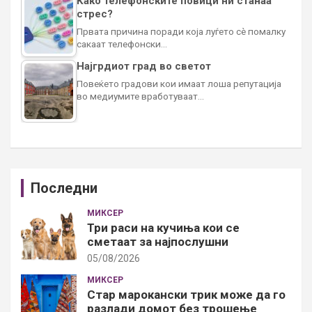
Како телефонските повици ни станаа
стрес?
Првата причина поради која луѓето сè помалку
сакаат телефонски…
Најгрдиот град во светот
Повеќето градови кои имаат лоша репутација
во медиумите вработуваат…
Последни
МИКСЕР
Три раси на кучиња кои се
сметаат за најпослушни
05/08/2026
МИКСЕР
Стар марокански трик може да го
разлади домот без трошење