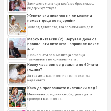
Замислете жена која доаѓа во брза помош
бидејќи чувствува…
Жените кои никогаш не се мажат и
немаат деца се најсреќни
Уште од детството, таа се мажи како да ѝ…
Марко Китевски (2): Верувам дека се
проколнати сите што направиле некое
зло
„Проколнати се оние што ја ограбија
татковината во криминалната…
Колку часа сон се доволни по 60-тата
година?
За тоа дека квалитетниот сон е еден од
најважните…
Како да препознаете вистински мед?
Многумина со години се обидуваат да го
проверат квалитетот…