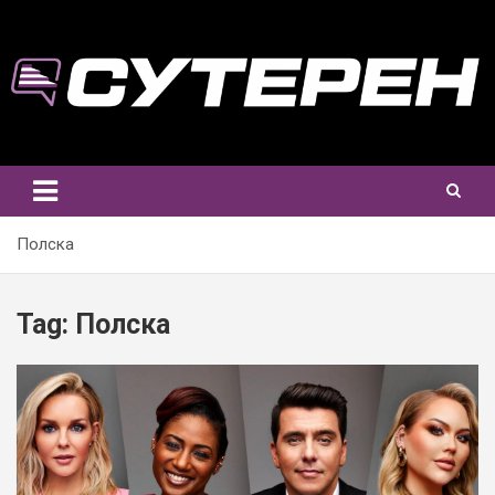
Skip
to
content
Полска
Tag:
Полска