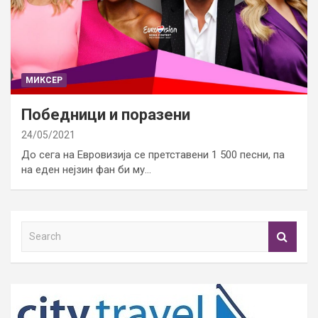
МИКСЕР
Победници и поразени
24/05/2021
До сега на Евровизија се претставени 1 500 песни, па
на еден нејзин фан би му…
S
e
a
r
c
h