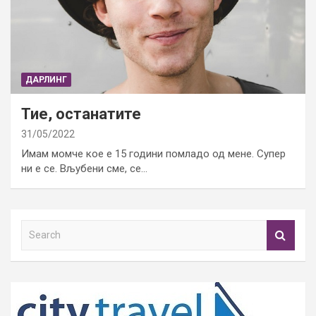
ДАРЛИНГ
Тие, останатите
31/05/2022
Имам момче кое е 15 години помладо од мене. Супер
ни е се. Вљубени сме, се…
S
e
a
r
c
h