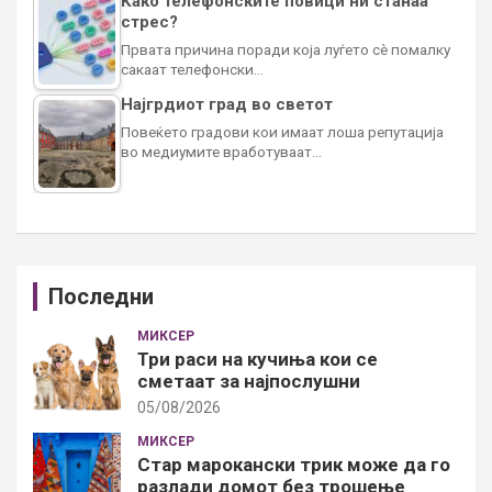
Како телефонските повици ни станаа
стрес?
Првата причина поради која луѓето сè помалку
сакаат телефонски…
Најгрдиот град во светот
Повеќето градови кои имаат лоша репутација
во медиумите вработуваат…
Последни
МИКСЕР
Три раси на кучиња кои се
сметаат за најпослушни
05/08/2026
МИКСЕР
Стар марокански трик може да го
разлади домот без трошење