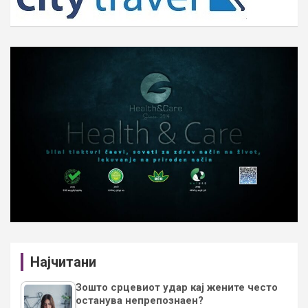
Најчитани
Зошто срцевиот удар кај жените често
останува непрепознаен?