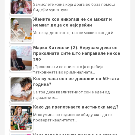
Замислете жена која доаѓа во брза помош
бидејќи чувствува…
Жените кои никогаш не се мажат и
немаат деца се најсреќни
Уште од детството, таа се мажи како да ѝ…
Марко Китевски (2): Верувам дека се
проколнати сите што направиле некое
зло
„Проколнати се оние што ја ограбија
татковината во криминалната…
Колку часа сон се доволни по 60-тата
година?
За тоа дека квалитетниот сон е еден од
најважните…
Како да препознаете вистински мед?
Многумина со години се обидуваат да го
проверат квалитетот…