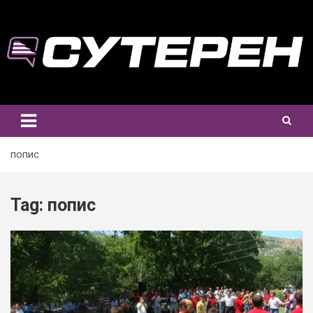
Skip
to
content
попис
Tag:
попис