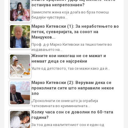
останува непрепознаен?
Замислете жена која доаѓа во брза помош
бидејќи чувствува…
Марко Китевски (1): За неработењето во
петок, суеверијата, за сонот на
Манџуков…
Проф. д-р Марко Китевски за тешкотиите во
издавањето на…
Жените кои никогаш не се мажат и
немаат деца се најсреќни
Уште од детството, таа се мажи како да ѝ…
Марко Китевски (2): Верувам дека се
проколнати сите што направиле некое
зло
„Проколнати се оние што ја ограбија
татковината во криминалната…
Колку часа сон се доволни по 60-тата
година?
За тоа дека квалитетниот сон е еден од