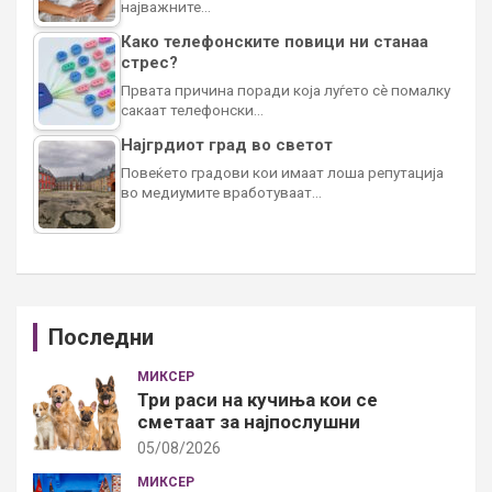
најважните…
Како телефонските повици ни станаа
стрес?
Првата причина поради која луѓето сè помалку
сакаат телефонски…
Најгрдиот град во светот
Повеќето градови кои имаат лоша репутација
во медиумите вработуваат…
Последни
МИКСЕР
Три раси на кучиња кои се
сметаат за најпослушни
05/08/2026
МИКСЕР