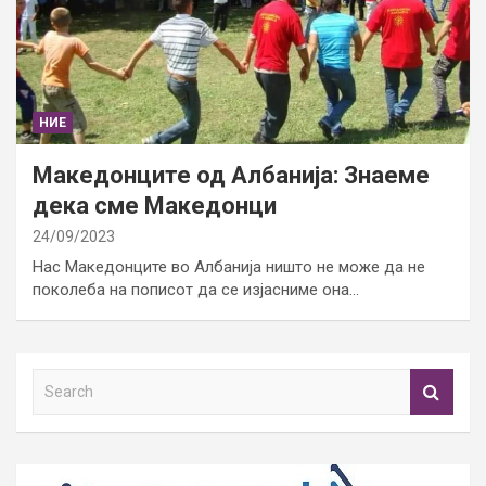
НИЕ
Македонците од Албанија: Знаеме
дека сме Македонци
24/09/2023
Нас Македонците во Албанија ништо не може да не
поколеба на пописот да се изјасниме она…
S
e
a
r
c