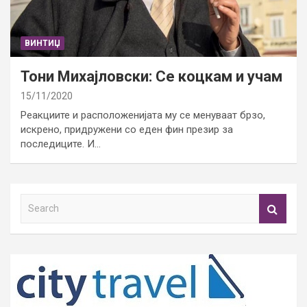
ВИНТИЏ
Тони Михајловски: Се коцкам и учам
15/11/2020
Реакциите и расположенијата му се менуваат брзо,
искрено, придружени со еден фин презир за
последиците. И…
S
e
a
r
c
h