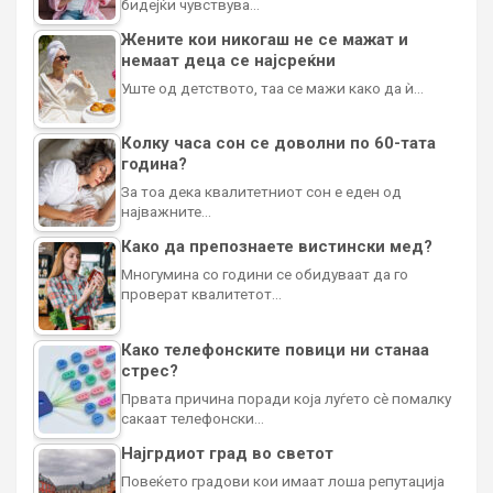
бидејќи чувствува…
Жените кои никогаш не се мажат и
немаат деца се најсреќни
Уште од детството, таа се мажи како да ѝ…
Колку часа сон се доволни по 60-тата
година?
За тоа дека квалитетниот сон е еден од
најважните…
Како да препознаете вистински мед?
Многумина со години се обидуваат да го
проверат квалитетот…
Како телефонските повици ни станаа
стрес?
Првата причина поради која луѓето сè помалку
сакаат телефонски…
Најгрдиот град во светот
Повеќето градови кои имаат лоша репутација