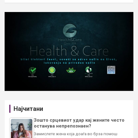
Најчитани
Зошто срцевиот удар кај жените често
останува непрепознаен?
Замислете жена која доаѓа во брза помош