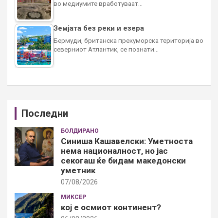
во медиумите вработуваат…
Земјата без реки и езера
Бермуди, британска прекуморска територија во
северниот Атлантик, се познати…
Последни
БОЛДИРАНО
Синиша Кашавелски: Уметноста
нема националност, но јас
секогаш ќе бидам македонски
уметник
07/08/2026
МИКСЕР
кој е осмиот континент?