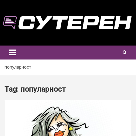
Skip
to
content
популарност
Tag:
популарност