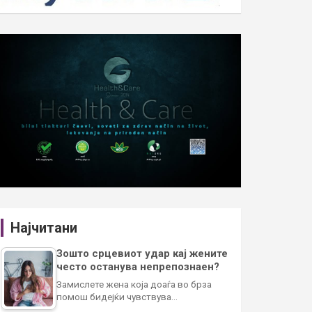
Најчитани
Зошто срцевиот удар кај жените
често останува непрепознаен?
Замислете жена која доаѓа во брза
помош бидејќи чувствува…