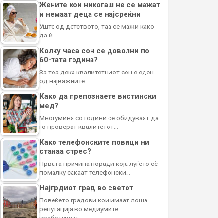
Жените кои никогаш не се мажат
и немаат деца се најсреќни
Уште од детството, таа се мажи како
да ѝ…
Колку часа сон се доволни по
60-тата година?
За тоа дека квалитетниот сон е еден
од најважните…
Како да препознаете вистински
мед?
Многумина со години се обидуваат да
го проверат квалитетот…
Како телефонските повици ни
станаа стрес?
Првата причина поради која луѓето сè
помалку сакаат телефонски…
Најгрдиот град во светот
Повеќето градови кои имаат лоша
репутација во медиумите
вработуваат…