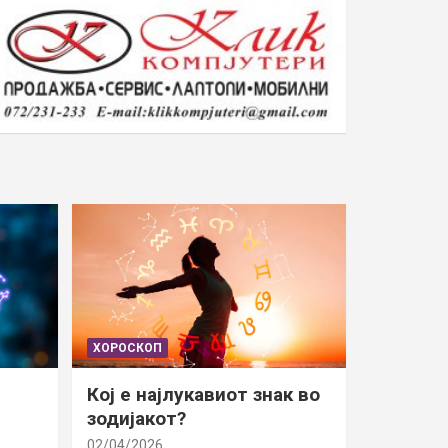
ХОРОСКОП
Кој е најлукавиот знак во
зодијакот?
02/04/2026