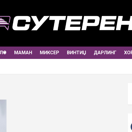
ЛО
МАМАН
МИКСЕР
ВИНТИЏ
ДАРЛИНГ
ХО