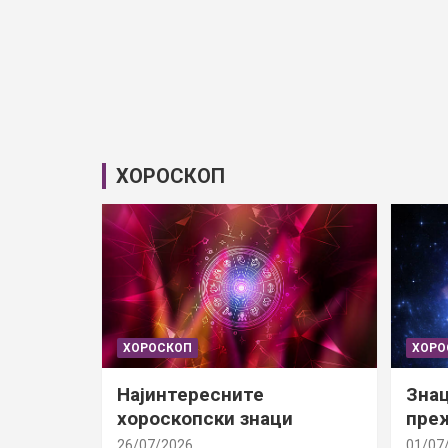
ХОРОСКОП
ХОРОСКОП
ХОРО
Најинтересните
Знац
хороскопски знаци
преж
26/07/2026
01/07