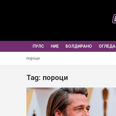
Skip
to
content
ПУЛС
НИЕ
БОЛДИРАНО
ОГЛЕДА
пороци
Tag:
пороци