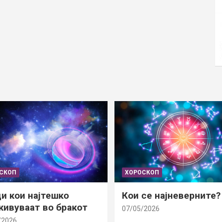
СКОП
ХОРОСКОП
и кои најтешко
Кои се најневерните?
ивуваат во бракот
07/05/2026
/2026