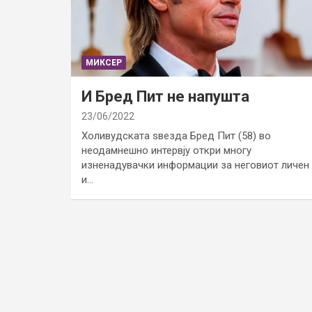
МИКСЕР
И Бред Пит не напушта
23/06/2022
Холивудската ѕвезда Бред Пит (58) во
неодамнешно интервју откри многу
изненадувачки информации за неговиот личен
и…