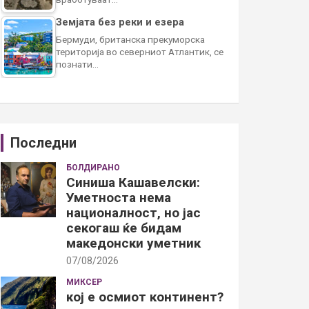
Земјата без реки и езера
Бермуди, британска прекуморска
територија во северниот Атлантик, се
познати…
Последни
БОЛДИРАНО
Синиша Кашавелски:
Уметноста нема
националност, но јас
секогаш ќе бидам
македонски уметник
07/08/2026
МИКСЕР
кој е осмиот континент?