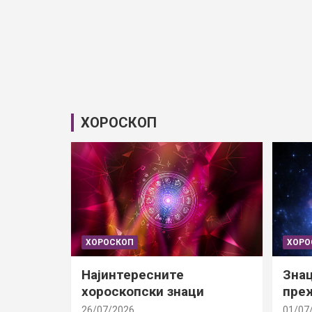
ХОРОСКОП
ХОРОСКОП
ХОРО
Најинтересните
Знац
хороскопски знаци
преж
26/07/2026
01/07