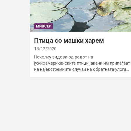
МИКСЕР
Птица со машки харем
13/12/2020
Неколку видови од редот на
јужноамериканските птици јакани им припаѓаат
на најекстремните случаи на обратната улога…