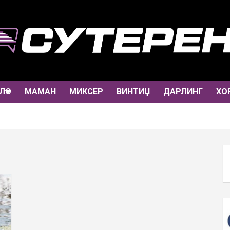
ЛО
МАМАН
МИКСЕР
ВИНТИЏ
ДАРЛИНГ
ХО