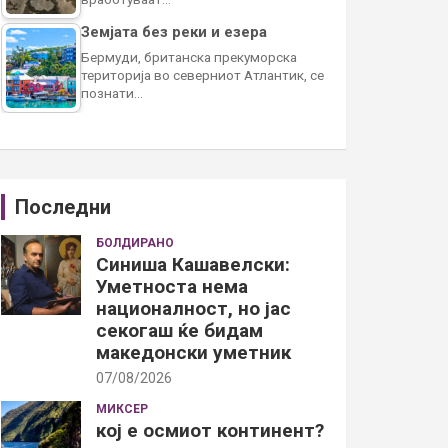
Земјата без реки и езера
Бермуди, британска прекуморска
територија во северниот Атлантик, се
познати…
Последни
БОЛДИРАНО
Синиша Кашавелски:
Уметноста нема
националност, но јас
секогаш ќе бидам
македонски уметник
07/08/2026
МИКСЕР
кој е осмиот континент?