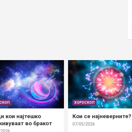
СКОП
ХОРОСКОП
и кои најтешко
Кои се најневерните?
ивуваат во бракот
07/05/2026
/2026