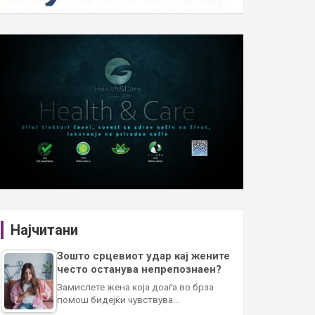
Најчитани
Зошто срцевиот удар кај жените
често останува непрепознаен?
Замислете жена која доаѓа во брза
помош бидејќи чувствува…