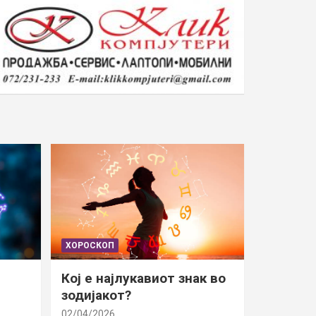
ХОРОСКОП
Кој е најлукавиот знак во
зодијакот?
02/04/2026