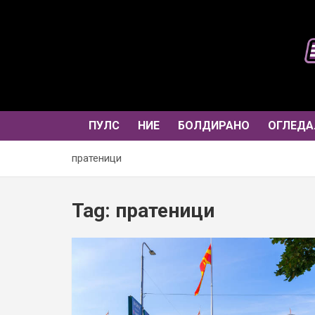
Skip
to
content
ПУЛС
НИЕ
БОЛДИРАНО
ОГЛЕДА
пратеници
Tag:
пратеници