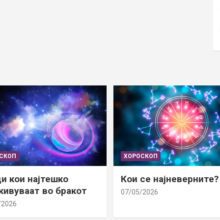
СКОП
ХОРОСКОП
и кои најтешко
Кои се најневерните?
ивуваат во бракот
07/05/2026
/2026