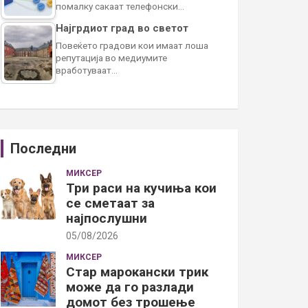
помалку сакаат телефонски…
Најгрдиот град во светот
Повеќето градови кои имаат лоша
репутација во медиумите
вработуваат…
Последни
МИКСЕР
Три раси на кучиња кои
се сметаат за
најпослушни
05/08/2026
МИКСЕР
Стар марокански трик
може да го разлади
домот без трошење