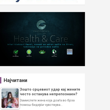
Најчитани
Зошто срцевиот удар кај жените
често останува непрепознаен?
Замислете жена која доаѓа во брза
помош бидејќи чувствува…