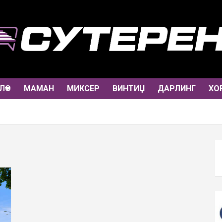
ЛО
МАМАН
МИКСЕР
ВИНТИЏ
ДАРЛИНГ
ХО