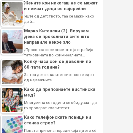
Жените кои никогаш не се мажат
и немаат деца се најсреќни
Уште од детството, таа се мажи како
да ѝ…
Марко Китевски (2): Верувам
дека се проколнати сите што
направиле некое зло
„Проколнати се оние што ја ограбија
татковината во криминалната…
Колку часа сон се доволни по
60-тата година?
За тоа дека квалитетниот сон е еден
од најважните…
Како да препознаете вистински
мед?
Многумина со години се обидуваат да
го проверат квалитетот…
Како телефонските повици ни
станаа стрес?
Првата причина поради која луѓето сè