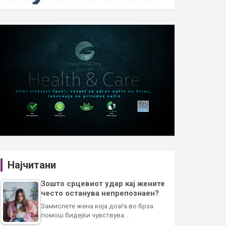
Најчитани
Зошто срцевиот удар кај жените
често останува непрепознаен?
Замислете жена која доаѓа во брза
помош бидејќи чувствува…