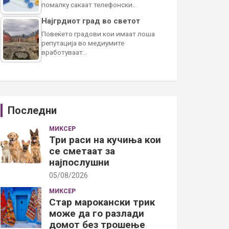
помалку сакаат телефонски…
Најгрдиот град во светот
Повеќето градови кои имаат лоша
репутација во медиумите
вработуваат…
Последни
МИКСЕР
Три раси на кучиња кои
се сметаат за
најпослушни
05/08/2026
МИКСЕР
Стар марокански трик
може да го разлади
домот без трошење