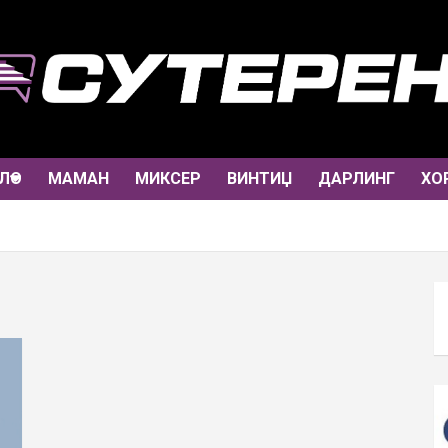
ЛО
МАМАН
МИКСЕР
ВИНТИЏ
ДАРЛИНГ
ХО