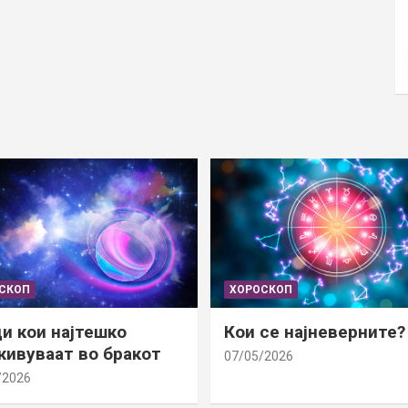
СКОП
ХОРОСКОП
и кои најтешко
Кои се најневерните?
ивуваат во бракот
07/05/2026
/2026