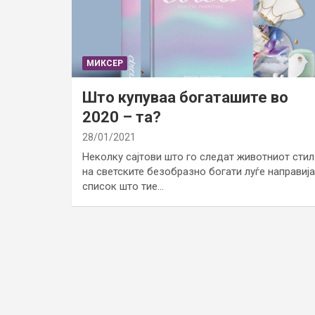
МИКСЕР
Што купуваа богаташите во
2020 – та?
28/01/2021
Неколку сајтови што го следат животниот стил
на светските безобразно богати луѓе направија
список што тие…