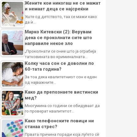
Жените кои никогаш не се мажат
и немаат деца се најсреќни
Уште од детството, таа се мажи како
да ѝ…
Марко Китевски (2): Верувам
дека се проколнати сите што
направиле некое зло
„Проколнати се оние што ја ограбија
татковината во криминалната…
Колку часа сон се доволни по
60-тата година?
За тоа дека квалитетниот сон е еден
од најважните…
Како да препознаете вистински
мед?
Многумина со години се обидуваат да
го проверат квалитетот…
Како телефонските повици ни
станаа стрес?
Првата причина поради која луѓето сè