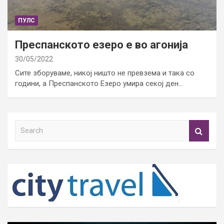
ПУЛС
Преспанското езеро е во агонија
30/05/2022
Сите зборуваме, никој ништо не превзема и така со
години, а Преспанското Езеро умира секој ден…
S
e
a
r
c
h