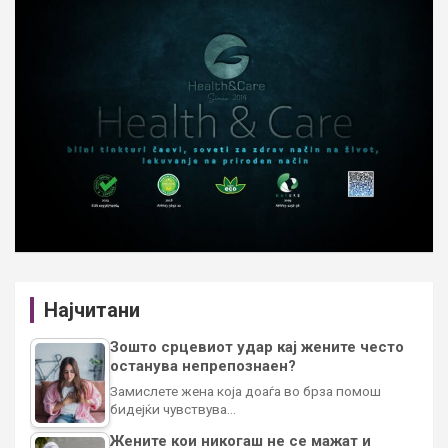
Најчитани
Зошто срцевиот удар кај жените често
останува непрепознаен?
Замислете жена која доаѓа во брза помош
бидејќи чувствува…
Жените кои никогаш не се мажат и