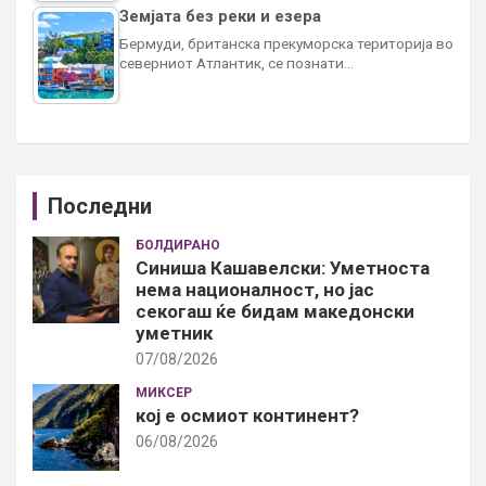
Земјата без реки и езера
Бермуди, британска прекуморска територија во
северниот Атлантик, се познати…
Последни
БОЛДИРАНО
Синиша Кашавелски: Уметноста
нема националност, но јас
секогаш ќе бидам македонски
уметник
07/08/2026
МИКСЕР
кој е осмиот континент?
06/08/2026