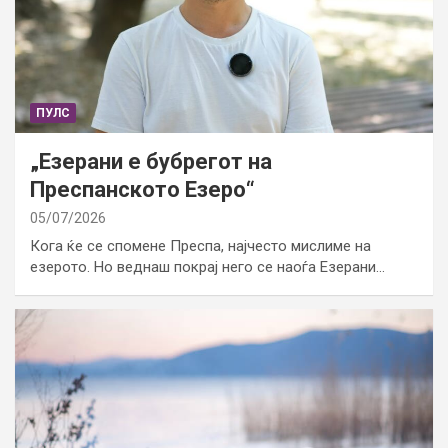
ПУЛС
„Езерани е бубрегот на
Преспанското Езеро“
05/07/2026
Кога ќе се спомене Преспа, најчесто мислиме на
езерото. Но веднаш покрај него се наоѓа Езерани…