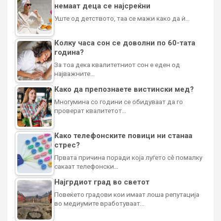
немаат деца се најсреќни
Уште од детството, таа се мажи како да ѝ…
Колку часа сон се доволни по 60-тата
година?
За тоа дека квалитетниот сон е еден од
најважните…
Како да препознаете вистински мед?
Многумина со години се обидуваат да го
проверат квалитетот…
Како телефонските повици ни станаа
стрес?
Првата причина поради која луѓето сè помалку
сакаат телефонски…
Најгрдиот град во светот
Повеќето градови кои имаат лоша репутација
во медиумите вработуваат…