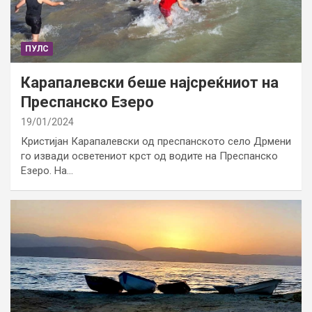
ПУЛС
Карапалевски беше најсреќниот на
Преспанско Езеро
19/01/2024
Кристијан Карапалевски од преспанското село Дрмени
го извади осветениот крст од водите на Преспанско
Езеро. На…