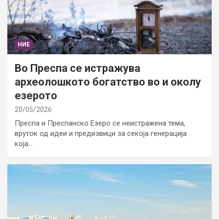
НИЕ
Во Преспа се истражува
археолошкото богатство во и околу
езерото
20/05/2026
Преспа и Преспанско Езеро се неистражена тема,
вруток од идеи и предизвици за секоја генерација
која…