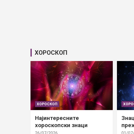
ХОРОСКОП
ХОРОСКОП
ХОРО
Најинтересните
Знац
хороскопски знаци
преж
26/07/2026
01/07