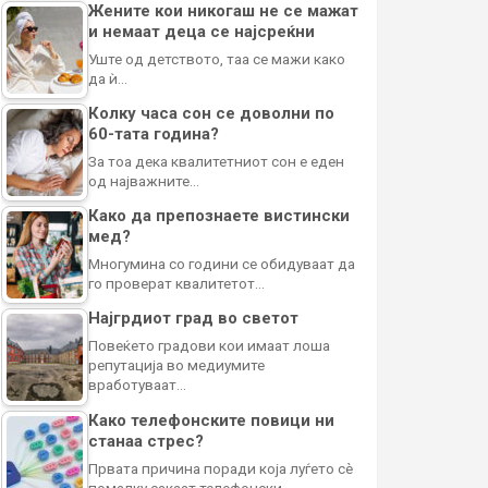
Жените кои никогаш не се мажат
и немаат деца се најсреќни
Уште од детството, таа се мажи како
да ѝ…
Колку часа сон се доволни по
60-тата година?
За тоа дека квалитетниот сон е еден
од најважните…
Како да препознаете вистински
мед?
Многумина со години се обидуваат да
го проверат квалитетот…
Најгрдиот град во светот
Повеќето градови кои имаат лоша
репутација во медиумите
вработуваат…
Како телефонските повици ни
станаа стрес?
Првата причина поради која луѓето сè
помалку сакаат телефонски…