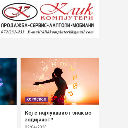
ХОРОСКОП
Кој е најлукавиот знак во
зодијакот?
02/04/2026