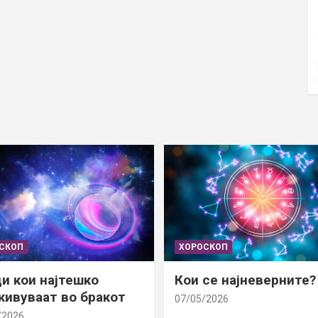
СКОП
ХОРОСКОП
и кои најтешко
Кои се најневерните?
ивуваат во бракот
07/05/2026
/2026