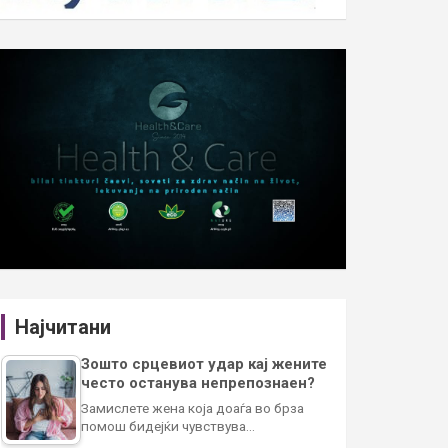
Најчитани
Зошто срцевиот удар кај жените
често останува непрепознаен?
Замислете жена која доаѓа во брза
помош бидејќи чувствува…