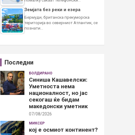
Земјата без реки и езера
Бермуди, британска прекуморска
територија во северниот Атлантик, се
познати…
Последни
БОЛДИРАНО
Синиша Кашавелски:
Уметноста нема
националност, но јас
секогаш ќе бидам
македонски уметник
07/08/2026
МИКСЕР
кој е осмиот континент?