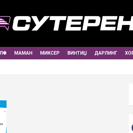
ЛО
МАМАН
МИКСЕР
ВИНТИЏ
ДАРЛИНГ
ХО