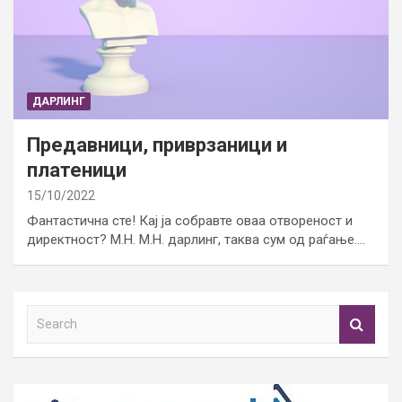
ДАРЛИНГ
Предавници, приврзаници и
платеници
15/10/2022
Фантастична сте! Кај ја собравте оваа отвореност и
директност? М.Н. М.Н. дарлинг, таква сум од раѓање.…
S
e
a
r
c