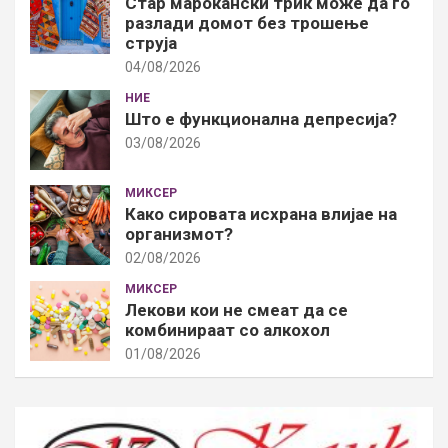
Стар марокански трик може да го
разлади домот без трошење
струја
04/08/2026
НИЕ
Што е функционална депресија?
03/08/2026
МИКСЕР
Како сировата исхрана влијае на
организмот?
02/08/2026
МИКСЕР
Лекови кои не смеат да се
комбинираат со алкохол
01/08/2026