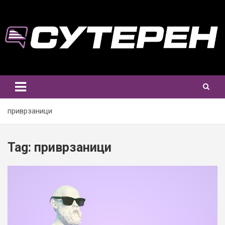
Skip
to
content
приврзаници
Tag:
приврзаници