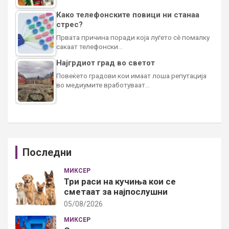
Како телефонските повици ни станаа
стрес?
Првата причина поради која луѓето сè помалку
сакаат телефонски…
Најгрдиот град во светот
Повеќето градови кои имаат лоша репутација
во медиумите вработуваат…
Последни
МИКСЕР
Три раси на кучиња кои се
сметаат за најпослушни
05/08/2026
МИКСЕР