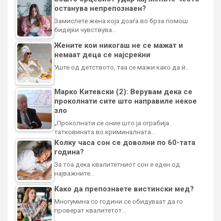
останува непрепознаен?
Замислете жена која доаѓа во брза помош
бидејќи чувствува…
Жените кои никогаш не се мажат и
немаат деца се најсреќни
Уште од детството, таа се мажи како да ѝ…
Марко Китевски (2): Верувам дека се
проколнати сите што направиле некое
зло
„Проколнати се оние што ја ограбија
татковината во криминалната…
Колку часа сон се доволни по 60-тата
година?
За тоа дека квалитетниот сон е еден од
најважните…
Како да препознаете вистински мед?
Многумина со години се обидуваат да го
проверат квалитетот…