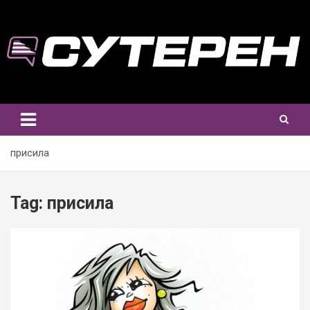
Skip
to
content
присила
Tag:
присила