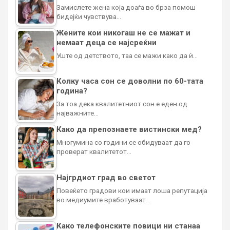
Замислете жена која доаѓа во брза помош
бидејќи чувствува…
Жените кои никогаш не се мажат и
немаат деца се најсреќни
Уште од детството, таа се мажи како да ѝ…
Колку часа сон се доволни по 60-тата
година?
За тоа дека квалитетниот сон е еден од
најважните…
Како да препознаете вистински мед?
Многумина со години се обидуваат да го
проверат квалитетот…
Најгрдиот град во светот
Повеќето градови кои имаат лоша репутација
во медиумите вработуваат…
Како телефонските повици ни станаа