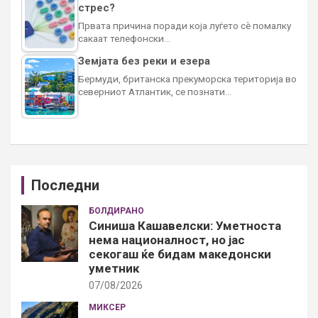
стрес?
Првата причина поради која луѓето сè помалку
сакаат телефонски…
Земјата без реки и езера
Бермуди, британска прекуморска територија во
северниот Атлантик, се познати…
Последни
БОЛДИРАНО
Синиша Кашавелски: Уметноста
нема националност, но јас
секогаш ќе бидам македонски
уметник
07/08/2026
МИКСЕР