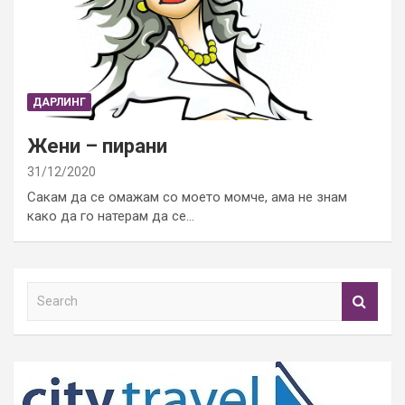
ДАРЛИНГ
Жени – пирани
31/12/2020
Сакам да се омажам со моето момче, ама не знам
како да го натерам да се…
S
e
a
r
c
h