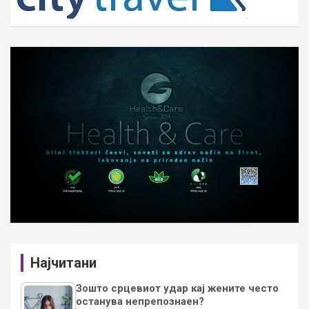
Најчитани
Зошто срцевиот удар кај жените често
останува непрепознаен?