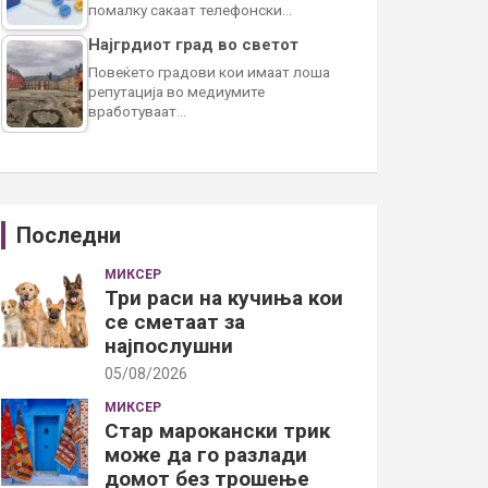
помалку сакаат телефонски…
Најгрдиот град во светот
Повеќето градови кои имаат лоша
репутација во медиумите
вработуваат…
Последни
МИКСЕР
Три раси на кучиња кои
се сметаат за
најпослушни
05/08/2026
МИКСЕР
Стар марокански трик
може да го разлади
домот без трошење