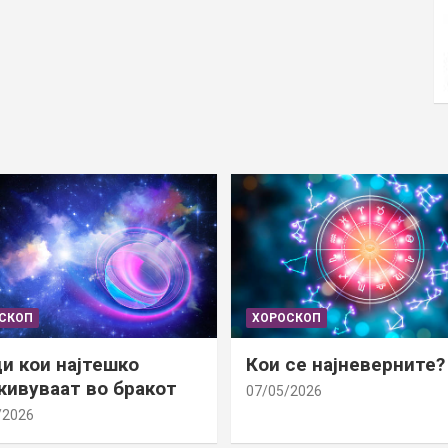
СКОП
ХОРОСКОП
и кои најтешко
Кои се најневерните?
ивуваат во бракот
07/05/2026
/2026