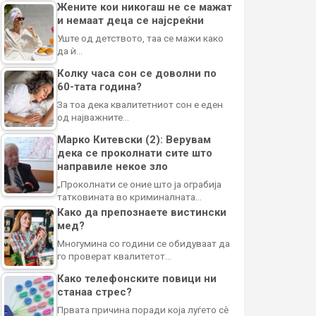
Жените кои никогаш не се мажат
и немаат деца се најсреќни
Уште од детството, таа се мажи како
да ѝ…
Колку часа сон се доволни по
60-тата година?
За тоа дека квалитетниот сон е еден
од најважните…
Марко Китевски (2): Верувам
дека се проколнати сите што
направиле некое зло
„Проколнати се оние што ја ограбија
татковината во криминалната…
Како да препознаете вистински
мед?
Многумина со години се обидуваат да
го проверат квалитетот…
Како телефонските повици ни
станаа стрес?
Првата причина поради која луѓето сè