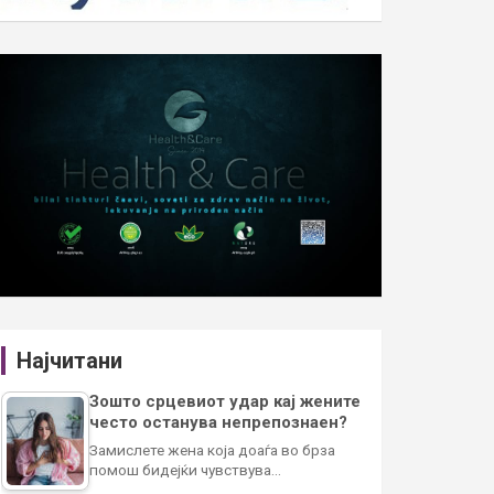
Најчитани
Зошто срцевиот удар кај жените
често останува непрепознаен?
Замислете жена која доаѓа во брза
помош бидејќи чувствува…