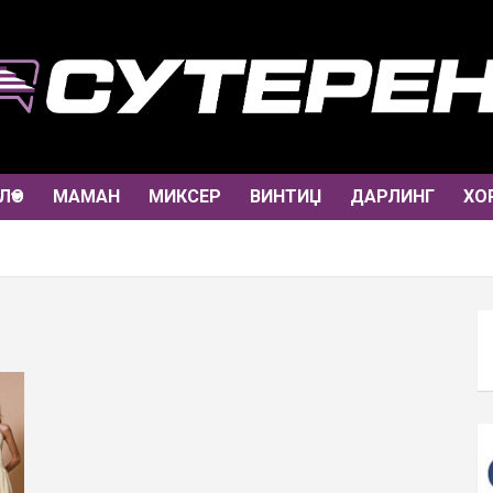
ЛО
МАМАН
МИКСЕР
ВИНТИЏ
ДАРЛИНГ
ХО