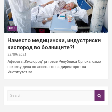
НИЕ
Наместо медицински, индустриски
кислород во болниците?!
29/09/2021
Аферата „Кислород“ ја тресе Република Српска, само
неколку дена по апсењето на директорот на
Институтот за…
S
e
a
r