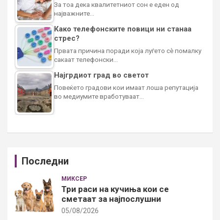
За тоа дека квалитетниот сон е еден од
најважните…
Како телефонските повици ни станаа
стрес?
Првата причина поради која луѓето сè помалку
сакаат телефонски…
Најгрдиот град во светот
Повеќето градови кои имаат лоша репутација
во медиумите вработуваат…
Последни
МИКСЕР
Три раси на кучиња кои се
сметаат за најпослушни
05/08/2026