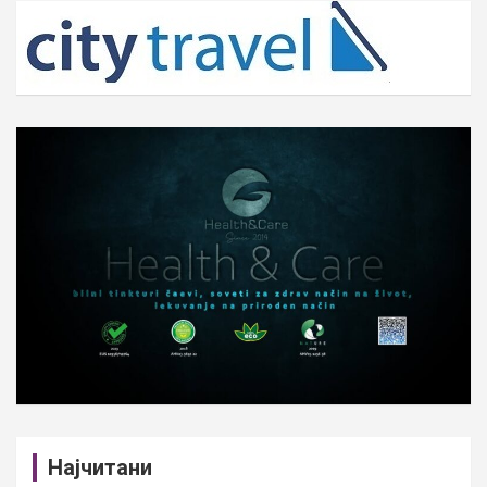
c
h
Најчитани