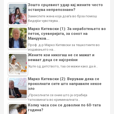
Зошто срцевиот удар кај жените често
останува непрепознаен?
Замислете жена која доаѓа во брза помош
бидејќи чувствува…
Марко Китевски (1): За неработењето во
петок, суеверијата, за сонот на
Манџуков…
Проф. д-р Марко Китевски за тешкотиите во
издавањето на…
Жените кои никогаш не се мажат и
немаат деца се најсреќни
Уште од детството, таа се мажи како да ѝ…
Марко Китевски (2): Верувам дека се
проколнати сите што направиле некое
зло
„Проколнати се оние што ја ограбија
татковината во криминалната…
Колку часа сон се доволни по 60-тата
година?