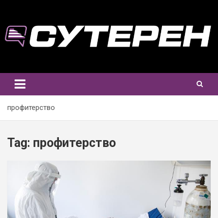
Skip
to
content
профитерство
Tag:
профитерство