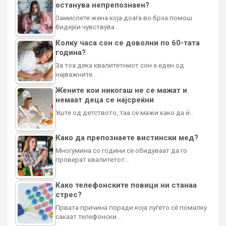
останува непрепознаен?
Замислете жена која доаѓа во брза помош
бидејќи чувствува…
Колку часа сон се доволни по 60-тата
година?
За тоа дека квалитетниот сон е еден од
најважните…
Жените кои никогаш не се мажат и
немаат деца се најсреќни
Уште од детството, таа се мажи како да ѝ…
Како да препознаете вистински мед?
Многумина со години се обидуваат да го
проверат квалитетот…
Како телефонските повици ни станаа
стрес?
Првата причина поради која луѓето сè помалку
сакаат телефонски…