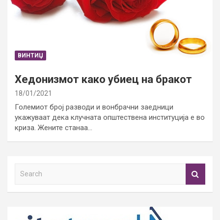
ВИНТИЏ
Хедонизмот како убиец на бракот
18/01/2021
Големиот број разводи и вонбрачни заедници
укажуваат дека клучната општествена институција е во
криза. Жените станаа…
S
e
a
r
c
h