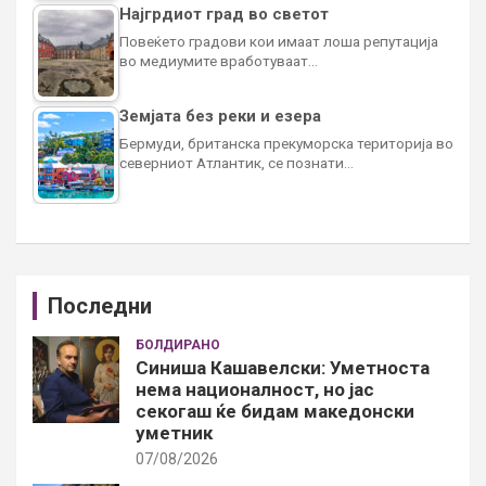
Најгрдиот град во светот
Повеќето градови кои имаат лоша репутација
во медиумите вработуваат…
Земјата без реки и езера
Бермуди, британска прекуморска територија во
северниот Атлантик, се познати…
Последни
БОЛДИРАНО
Синиша Кашавелски: Уметноста
нема националност, но јас
секогаш ќе бидам македонски
уметник
07/08/2026