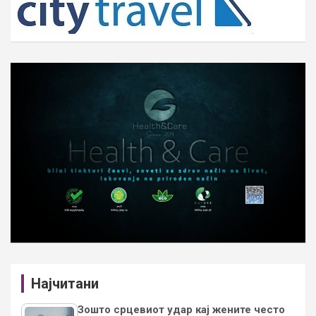
Најчитани
Зошто срцевиот удар кај жените често