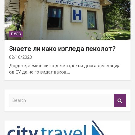
ПУЛС
Знаете ли како изгледа пеколот?
02/10/2023
Дојдете, земете си го детето, ќе ни доаѓа делегација
од ЕУ да не го видат ваков.…
S
e
a
r
c
h