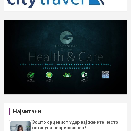
Најчитани
Зошто срцевиот удар кај жените често
останува непрепознаен?