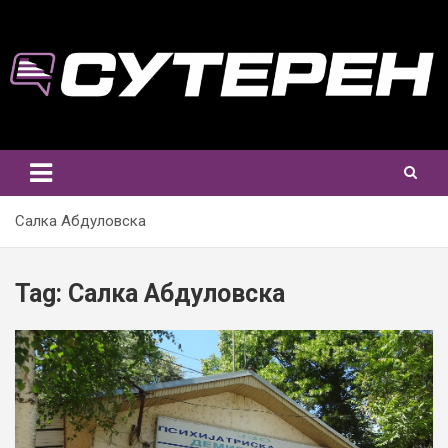
Skip
to
content
Салка Абдуловска
Tag:
Салка Абдуловска