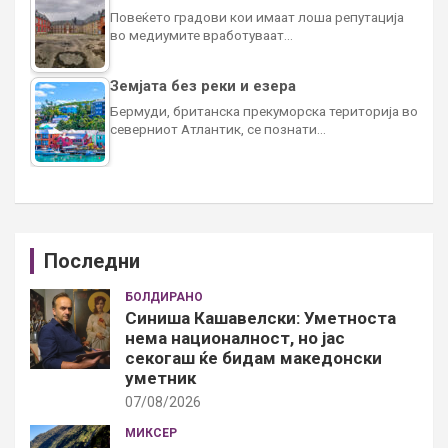
Повеќето градови кои имаат лоша репутација
во медиумите вработуваат…
Земјата без реки и езера
Бермуди, британска прекуморска територија во
северниот Атлантик, се познати…
Последни
БОЛДИРАНО
Синиша Кашавелски: Уметноста
нема националност, но јас
секогаш ќе бидам македонски
уметник
07/08/2026
МИКСЕР