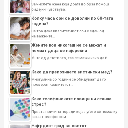
Замислете жена која доаѓа во брза помош
бидејќи чувствува…
Колку часа сон се доволни по 60-тата
година?
За тоа дека квалитетниот сон е еден од
најважните…
Жените кои никогаш не се мажат и
немаат деца се најсреќни
Уште од детството, таа се мажи како да ѝ…
Како да препознаете вистински мед?
Многумина со години се обидуваат да го
проверат квалитетот…
Како телефонските повици ни станаа
стрес?
Првата причина поради која луѓето сè помалку
сакаат телефонски…
Најгрдиот град во светот