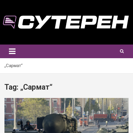
Skip
to
content
„Сармат“
Tag:
„Сармат“