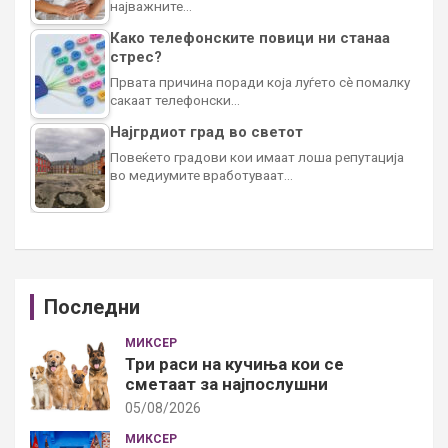
најважните…
Како телефонските повици ни станаа
стрес?
Првата причина поради која луѓето сè помалку
сакаат телефонски…
Најгрдиот град во светот
Повеќето градови кои имаат лоша репутација
во медиумите вработуваат…
Последни
МИКСЕР
Три раси на кучиња кои се
сметаат за најпослушни
05/08/2026
МИКСЕР