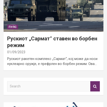
ПУЛС
Рускиот „Сармат“ ставен во борбен
режим
01/09/2023
Рускиот ракетен комплекс „Сармат“, кој може да носи
нуклеарно оружје, е префрлен во борбен режим. Ова…
S
e
a
r
c