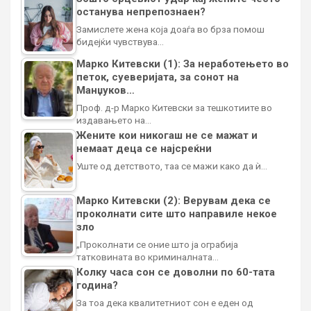
останува непрепознаен?
Замислете жена која доаѓа во брза помош
бидејќи чувствува…
Марко Китевски (1): За неработењето во
петок, суеверијата, за сонот на
Манџуков…
Проф. д-р Марко Китевски за тешкотиите во
издавањето на…
Жените кои никогаш не се мажат и
немаат деца се најсреќни
Уште од детството, таа се мажи како да ѝ…
Марко Китевски (2): Верувам дека се
проколнати сите што направиле некое
зло
„Проколнати се оние што ја ограбија
татковината во криминалната…
Колку часа сон се доволни по 60-тата
година?
За тоа дека квалитетниот сон е еден од