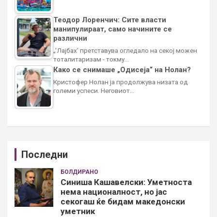
Теодор Лоренчич: Сите власти
манипулираат, само начините се
различни
„’Лајбах’ претставува огледало на секој можен
тоталитаризам - токму…
Како се снимаше „Одисеја“ на Нолан?
Кристофер Нолан ја продолжува низата од
големи успеси. Неговиот…
Последни
БОЛДИРАНО
Синиша Кашавелски: Уметноста
нема националност, но јас
секогаш ќе бидам македонски
уметник