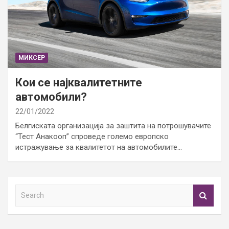
МИКСЕР
Кои се најквалитетните
автомобили?
22/01/2022
Белгиската организација за заштита на потрошувачите
“Тест Анакооп” спроведе големо европско
истражување за квалитетот на автомобилите…
S
e
a
r