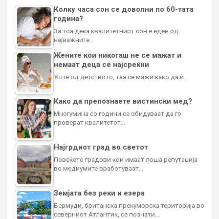
Колку часа сон се доволни по 60-тата
година?
За тоа дека квалитетниот сон е еден од
најважните…
Жените кои никогаш не се мажат и
немаат деца се најсреќни
Уште од детството, таа се мажи како да ѝ…
Како да препознаете вистински мед?
Многумина со години се обидуваат да го
проверат квалитетот…
Најгрдиот град во светот
Повеќето градови кои имаат лоша репутација
во медиумите вработуваат…
Земјата без реки и езера
Бермуди, британска прекуморска територија во
северниот Атлантик, се познати…