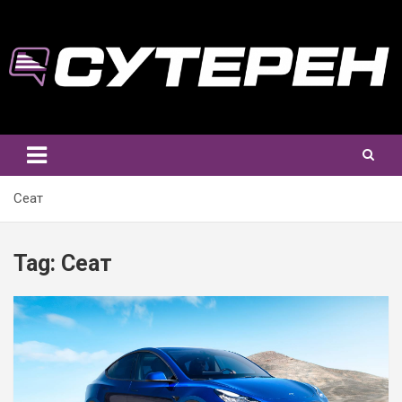
Skip
to
content
Сеат
Tag:
Сеат