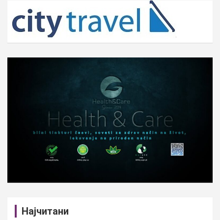
c
h
Најчитани