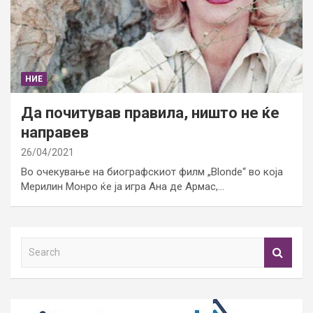
НИЕ
Да почитував правила, ништо не ќе
направев
26/04/2021
Во очекување на биографскиот филм „Blonde“ во која
Мерилин Монро ќе ја игра Ана де Армас,…
S
e
a
r
c