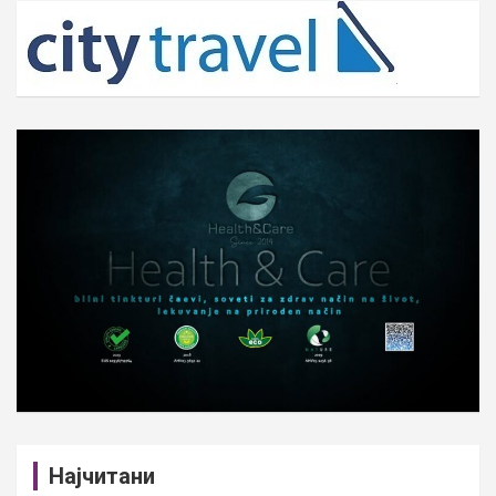
c
h
Најчитани