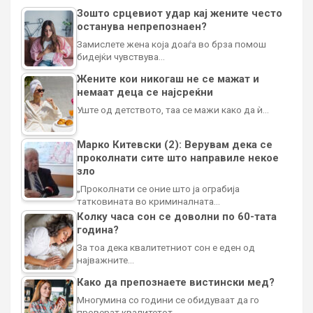
Зошто срцевиот удар кај жените често
останува непрепознаен?
Замислете жена која доаѓа во брза помош
бидејќи чувствува…
Жените кои никогаш не се мажат и
немаат деца се најсреќни
Уште од детството, таа се мажи како да ѝ…
Марко Китевски (2): Верувам дека се
проколнати сите што направиле некое
зло
„Проколнати се оние што ја ограбија
татковината во криминалната…
Колку часа сон се доволни по 60-тата
година?
За тоа дека квалитетниот сон е еден од
најважните…
Како да препознаете вистински мед?
Многумина со години се обидуваат да го
проверат квалитетот…