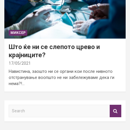
МИКСЕР
Што ќе ни се слепото црево и
крајниците?
17/05/2021
Навистина, заошто ни се органи кои после нивното
отстранување воопшто не ни забележуваме дека ги
нема?!…
S
e
a
r