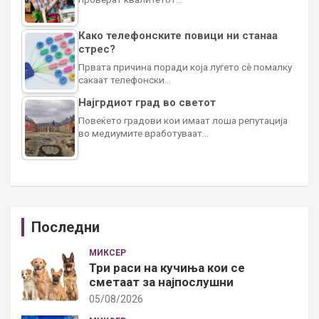
Како телефонските повици ни станаа
стрес?
Првата причина поради која луѓето сè помалку
сакаат телефонски…
Најгрдиот град во светот
Повеќето градови кои имаат лоша репутација
во медиумите вработуваат…
Последни
МИКСЕР
Три раси на кучиња кои се
сметаат за најпослушни
05/08/2026