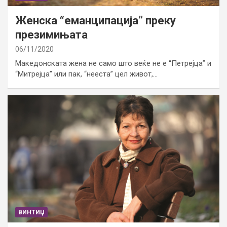
Женска “еманципација” преку
презимињата
06/11/2020
Македонската жена не само што веќе не е “Петрејца” и
“Митрејца” или пак, “нееста” цел живот,…
ВИНТИЏ