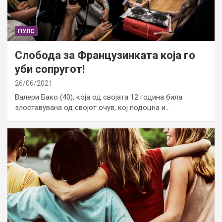
ПУЛС
Слобода за Французинката која го
уби сопругот!
26/06/2021
Валери Бако (40), која од својата 12 година била
злоставувана од својот очув, кој подоцна и…