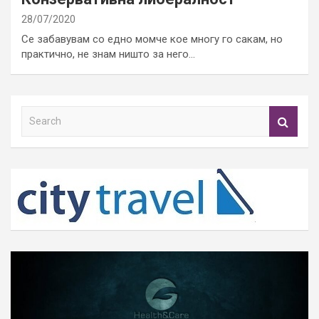
28/07/2020
Се забавувам со едно момче кое многу го сакам, но
практично, не знам ништо за него…
S
e
a
r
c
h