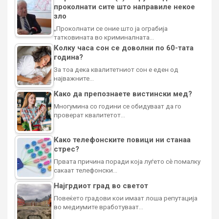
проколнати сите што направиле некое
зло
„Проколнати се оние што ја ограбија
татковината во криминалната…
Колку часа сон се доволни по 60-тата
година?
За тоа дека квалитетниот сон е еден од
најважните…
Како да препознаете вистински мед?
Многумина со години се обидуваат да го
проверат квалитетот…
Како телефонските повици ни станаа
стрес?
Првата причина поради која луѓето сè помалку
сакаат телефонски…
Најгрдиот град во светот
Повеќето градови кои имаат лоша репутација
во медиумите вработуваат…