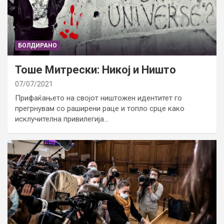
БОЛДИРАНО
Тоше Митрески: Никој и Ништо
07/07/2021
Прифаќањето на својот ништожен идентитет го
прегрнувам со раширени раце и топло срце како
исклучителна привилегија…