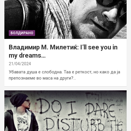
БОЛДИРАНО
Владимир М. Милетиќ: I’ll see you in
my dreams…
21/04/2024
Убавата душа е слободна. Таа е реткост, но како да ја
препознаеме во маса на други?…