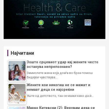
Најчитани
Зошто срцевиот удар кај жените често
останува непрепознаен?
Замислете жена која доаѓа во брза помош
бидејќи чувствува…
Жените кои никогаш не се мажат и
немаат деца се најсреќни
Уште од детството, таа се мажи како да ѝ…
Марко Китевски (2): Верувам дека се