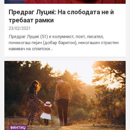
Предраг Луциќ: На слободата не ѝ
требаат рамки
23/02/2021
Предраг Луциќ (51) е колумнист, поет, писател,
понекогаш пејач (добар баритон), некогашен страстен
навивач на сплитски…
ВИНТИЏ