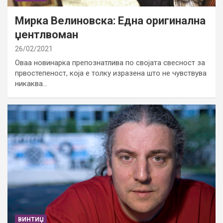
Мирка Велиновска: Една оригинална
џентлвоман
26/02/2021
Оваа новинарка препознатлива по својата свесност за
првостепеност, која е толку изразена што не чувствува
никаква…
ВИНТИЏ