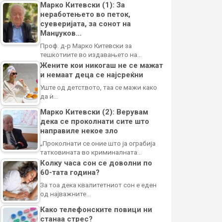
Марко Китевски (1): За
неработењето во петок,
суеверијата, за сонот на
Манџуков…
Проф. д-р Марко Китевски за
тешкотиите во издавањето на…
Жените кои никогаш не се мажат
и немаат деца се најсреќни
Уште од детството, таа се мажи како
да ѝ…
Марко Китевски (2): Верувам
дека се проколнати сите што
направиле некое зло
„Проколнати се оние што ја ограбија
татковината во криминалната…
Колку часа сон се доволни по
60-тата година?
За тоа дека квалитетниот сон е еден
од најважните…
Како телефонските повици ни
станаа стрес?