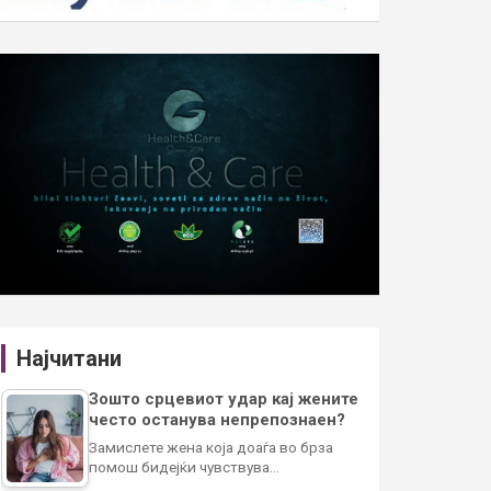
Најчитани
Зошто срцевиот удар кај жените
често останува непрепознаен?
Замислете жена која доаѓа во брза
помош бидејќи чувствува…