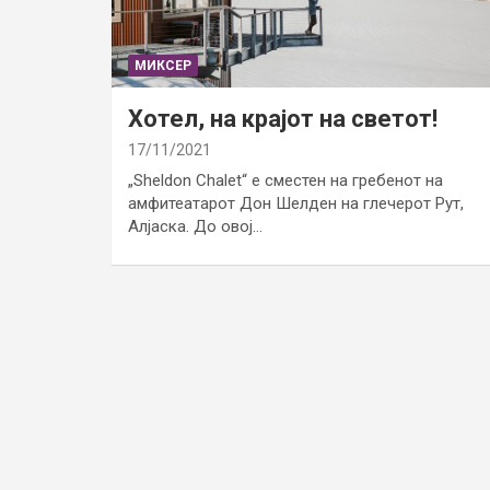
МИКСЕР
Хотел, на крајот на светот!
17/11/2021
„Sheldon Chalet“ е сместен на гребенот на
амфитеатарот Дон Шелден на глечерот Рут,
Алјаска. До овој…