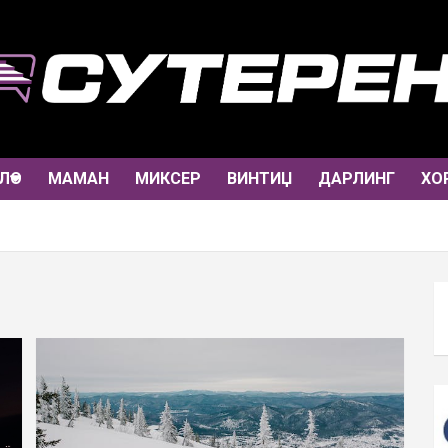
ЛО
МАМАН
МИКСЕР
ВИНТИЏ
ДАРЛИНГ
ХО