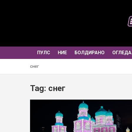
Skip
to
content
ПУЛС
НИЕ
БОЛДИРАНО
ОГЛЕДА
снег
Tag:
снег