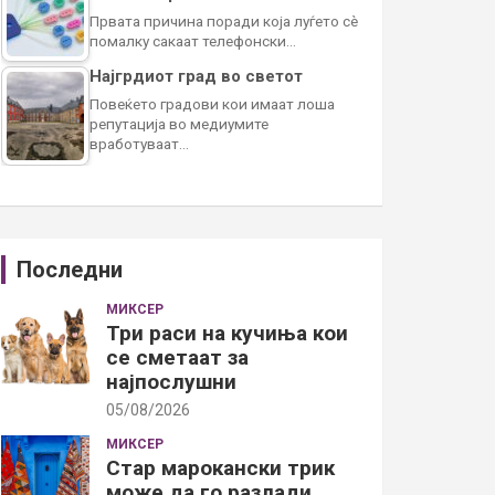
Првата причина поради која луѓето сè
помалку сакаат телефонски…
Најгрдиот град во светот
Повеќето градови кои имаат лоша
репутација во медиумите
вработуваат…
Последни
МИКСЕР
Три раси на кучиња кои
се сметаат за
најпослушни
05/08/2026
МИКСЕР
Стар марокански трик
може да го разлади