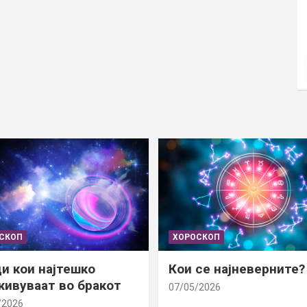
СКОП
ХОРОСКОП
и кои најтешко
Кои се најневерните?
ивуваат во бракот
07/05/2026
/2026