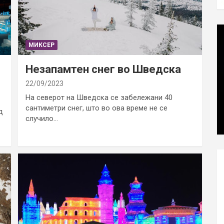
МИКСЕР
Незапамтен снег во Шведска
22/09/2023
На северот на Шведска се забележани 40
сантиметри снег, што во ова време не се
д
случило…