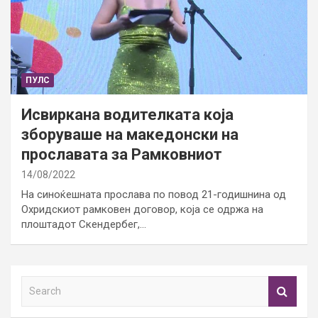
ПУЛС
Исвиркана водителката која
зборуваше на македонски на
прославата за Рамковниот
14/08/2022
На синоќешната прослава по повод 21-годишнина од
Охридскиот рамковен договор, која се одржа на
плоштадот Скендербег,…
S
e
a