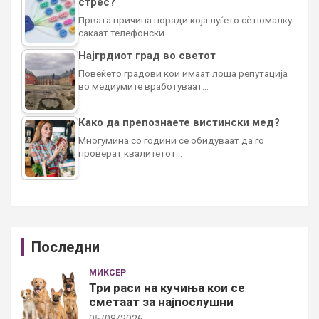
стрес?
Првата причина поради која луѓето сè помалку
сакаат телефонски…
Најгрдиот град во светот
Повеќето градови кои имаат лоша репутација
во медиумите вработуваат…
Како да препознаете вистински мед?
Многумина со години се обидуваат да го
проверат квалитетот…
Последни
МИКСЕР
Три раси на кучиња кои се
сметаат за најпослушни
05/08/2026