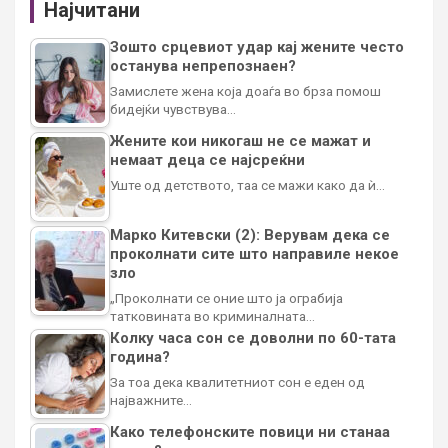
Најчитани
Зошто срцевиот удар кај жените често
останува непрепознаен?
Замислете жена која доаѓа во брза помош
бидејќи чувствува…
Жените кои никогаш не се мажат и
немаат деца се најсреќни
Уште од детството, таа се мажи како да ѝ…
Марко Китевски (2): Верувам дека се
проколнати сите што направиле некое
зло
„Проколнати се оние што ја ограбија
татковината во криминалната…
Колку часа сон се доволни по 60-тата
година?
За тоа дека квалитетниот сон е еден од
најважните…
Како телефонските повици ни станаа