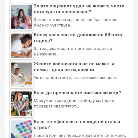
Зошто срцевиот удар кај жените често
останува непрепознаен?
Замислете жена која доаѓа во брза помош
бидејќи чувствува…
Колку часа сон се доволни по 60-тата
година?
За тоа дека квалитетниот сон е еден од
најважните…
Жените кои никогаш не се мажат и
немаат деца се најсреќни
Уште од детството, таа се мажи како да ѝ…
Како да препознаете вистински мед?
Многумина со години се обидуваат да го
проверат квалитетот…
Како телефонските повици ни станаа
стрес?
Првата причина поради која луѓето сè помалку