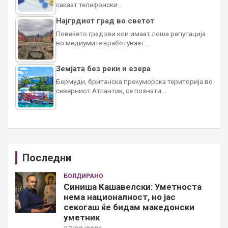
сакаат телефонски…
Најгрдиот град во светот
Повеќето градови кои имаат лоша репутација
во медиумите вработуваат…
Земјата без реки и езера
Бермуди, британска прекуморска територија во
северниот Атлантик, се познати…
Последни
БОЛДИРАНО
Синиша Кашавелски: Уметноста
нема националност, но јас
секогаш ќе бидам македонски
уметник