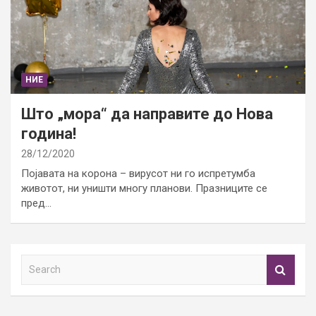
НИЕ
Што „мора“ да направите до Нова
година!
28/12/2020
Појавата на корона – вирусот ни го испретумба
животот, ни уништи многу планови. Празниците се
пред…
S
e
a
r