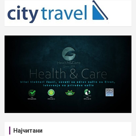
c
h
Најчитани