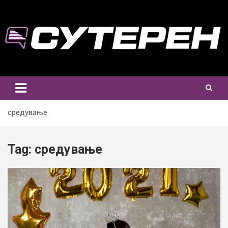
Skip
to
content
средување
Tag:
средување