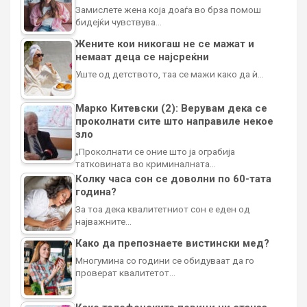
Замислете жена која доаѓа во брза помош
бидејќи чувствува…
Жените кои никогаш не се мажат и
немаат деца се најсреќни
Уште од детството, таа се мажи како да ѝ…
Марко Китевски (2): Верувам дека се
проколнати сите што направиле некое
зло
„Проколнати се оние што ја ограбија
татковината во криминалната…
Колку часа сон се доволни по 60-тата
година?
За тоа дека квалитетниот сон е еден од
најважните…
Како да препознаете вистински мед?
Многумина со години се обидуваат да го
проверат квалитетот…