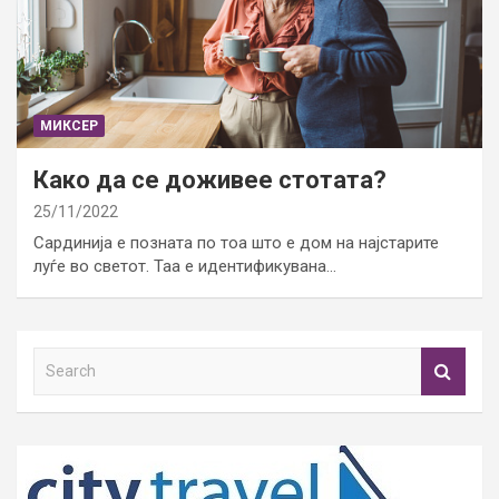
МИКСЕР
Како да се доживее стотата?
25/11/2022
Сардинија е позната по тоа што е дом на најстарите
луѓе во светот. Таа е идентификувана…
S
e
a
r
c
h