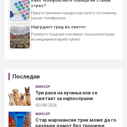
Како телефонските повици ни станаа
стрес?
Првата причина поради која луѓето сè помалку
сакаат телефонски…
Најгрдиот град во светот
Повеќето градови кои имаат лоша репутација
во медиумите вработуваат…
Последни
МИКСЕР
Три раси на кучиња кои се
сметаат за најпослушни
05/08/2026
МИКСЕР
Стар марокански трик може да го
разлади домот без трошење