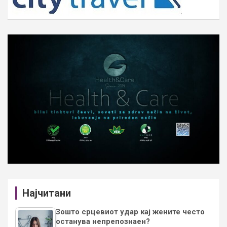
Најчитани
Зошто срцевиот удар кај жените често
останува непрепознаен?