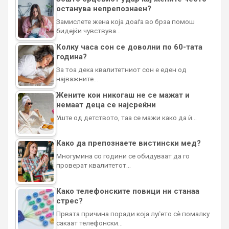
останува непрепознаен?
Замислете жена која доаѓа во брза помош
бидејќи чувствува…
Колку часа сон се доволни по 60-тата
година?
За тоа дека квалитетниот сон е еден од
најважните…
Жените кои никогаш не се мажат и
немаат деца се најсреќни
Уште од детството, таа се мажи како да ѝ…
Како да препознаете вистински мед?
Многумина со години се обидуваат да го
проверат квалитетот…
Како телефонските повици ни станаа
стрес?
Првата причина поради која луѓето сè помалку
сакаат телефонски…