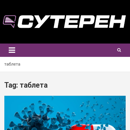
Skip
to
content
таблета
Tag:
таблета