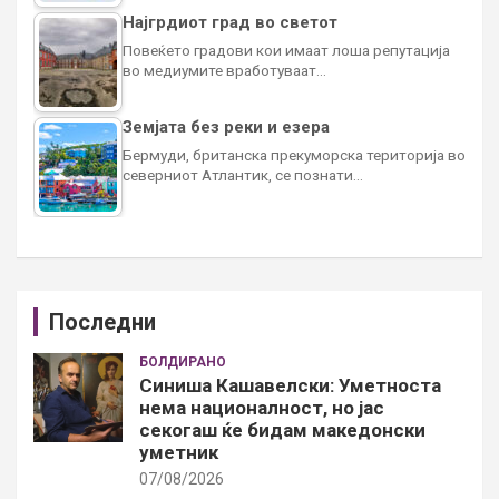
Најгрдиот град во светот
Повеќето градови кои имаат лоша репутација
во медиумите вработуваат…
Земјата без реки и езера
Бермуди, британска прекуморска територија во
северниот Атлантик, се познати…
Последни
БОЛДИРАНО
Синиша Кашавелски: Уметноста
нема националност, но јас
секогаш ќе бидам македонски
уметник
07/08/2026