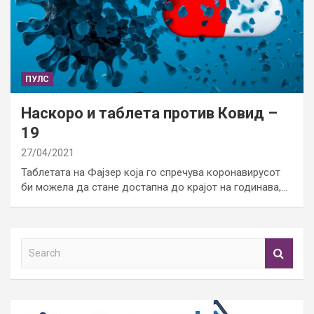
ПУЛС
Наскоро и таблета против Ковид –
19
27/04/2021
Таблетата на Фајзер која го спречува коронавирусот
би можела да стане достапна до крајот на годинава,…
S
e
a
r
c