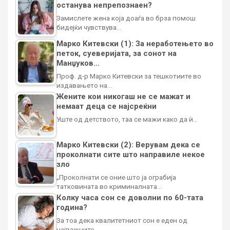
останува непрепознаен?
Замислете жена која доаѓа во брза помош
бидејќи чувствува…
Марко Китевски (1): За неработењето во
петок, суеверијата, за сонот на
Манџуков…
Проф. д-р Марко Китевски за тешкотиите во
издавањето на…
Жените кои никогаш не се мажат и
немаат деца се најсреќни
Уште од детството, таа се мажи како да ѝ…
Марко Китевски (2): Верувам дека се
проколнати сите што направиле некое
зло
„Проколнати се оние што ја ограбија
татковината во криминалната…
Колку часа сон се доволни по 60-тата
година?
За тоа дека квалитетниот сон е еден од
најважните…