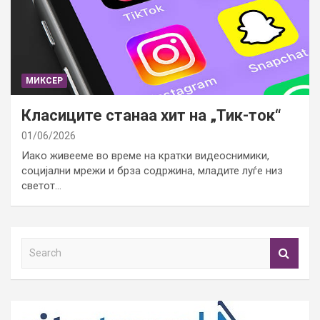
МИКСЕР
Класиците станаа хит на „Тик-ток“
01/06/2026
Иако живееме во време на кратки видеоснимики,
социјални мрежи и брза содржина, младите луѓе низ
светот…
S
e
a
r
c
h