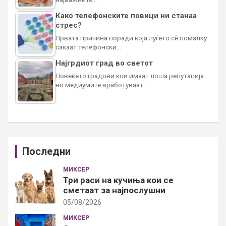
Како телефонските повици ни станаа
стрес?
Првата причина поради која луѓето сè помалку
сакаат телефонски…
Најгрдиот град во светот
Повеќето градови кои имаат лоша репутација
во медиумите вработуваат…
Последни
МИКСЕР
Три раси на кучиња кои се
сметаат за најпослушни
05/08/2026
МИКСЕР