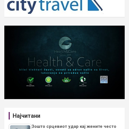
Најчитани
Зошто срцевиот удар кај жените често