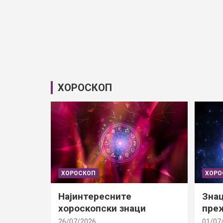
ХОРОСКОП
ХОРОСКОП
ХОРО
Најинтересните
Знац
хороскопски знаци
преж
26/07/2026
01/07