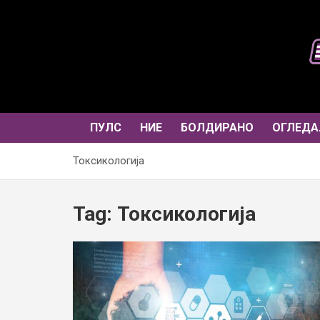
Skip
to
content
ПУЛС
НИЕ
БОЛДИРАНО
ОГЛЕДА
Токсикологија
Tag:
Токсикологија