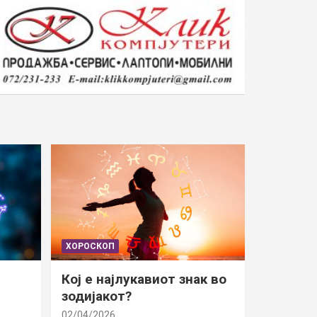
ХОРОСКОП
Кој е најлукавиот знак во
зодијакот?
02/04/2026