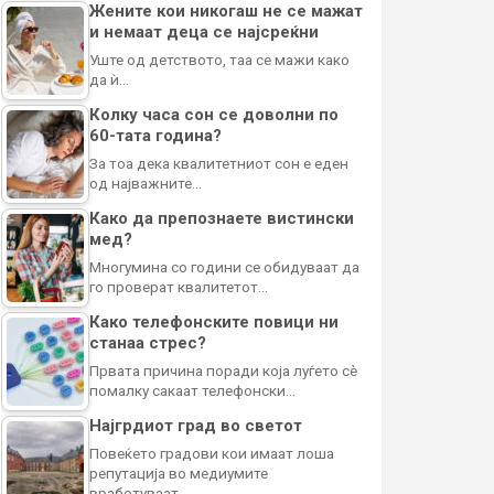
Жените кои никогаш не се мажат
и немаат деца се најсреќни
Уште од детството, таа се мажи како
да ѝ…
Колку часа сон се доволни по
60-тата година?
За тоа дека квалитетниот сон е еден
од најважните…
Како да препознаете вистински
мед?
Многумина со години се обидуваат да
го проверат квалитетот…
Како телефонските повици ни
станаа стрес?
Првата причина поради која луѓето сè
помалку сакаат телефонски…
Најгрдиот град во светот
Повеќето градови кои имаат лоша
репутација во медиумите
вработуваат…