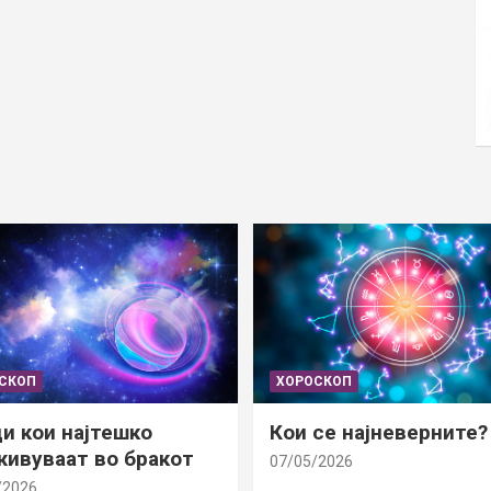
СКОП
ХОРОСКОП
и кои најтешко
Кои се најневерните?
ивуваат во бракот
07/05/2026
/2026