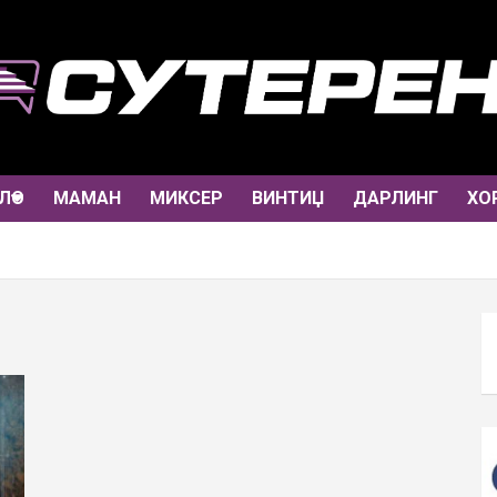
ЛО
МАМАН
МИКСЕР
ВИНТИЏ
ДАРЛИНГ
ХО