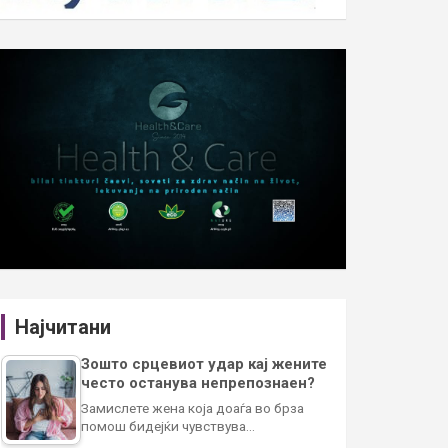
Најчитани
Зошто срцевиот удар кај жените
често останува непрепознаен?
Замислете жена која доаѓа во брза
помош бидејќи чувствува…