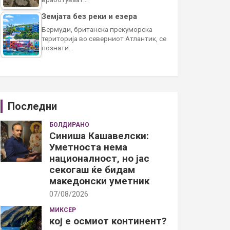
Земјата без реки и езера
Бермуди, британска прекуморска
територија во северниот Атлантик, се
познати…
Последни
БОЛДИРАНО
Синиша Кашавелски:
Уметноста нема
националност, но јас
секогаш ќе бидам
македонски уметник
07/08/2026
МИКСЕР
кој е осмиот континент?