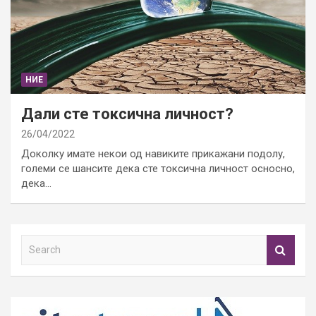
НИЕ
Дали сте токсична личност?
26/04/2022
Доколку имате некои од навиките прикажани подолу,
големи се шансите дека сте токсична личност осносно,
дека…
S
e
a
r
c
h