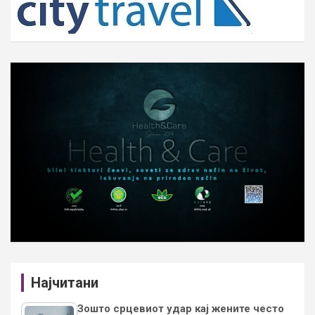
Најчитани
Зошто срцевиот удар кај жените често