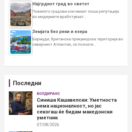
Најгрдиот град во светот
Повеќето градови кои имаат лоша репутација
во медиумите вработуваат…
Земјата без реки и езера
Бермуди, британска прекуморска територија во
северниот Атлантик, се познати…
Последни
БОЛДИРАНО
Синиша Кашавелски: Уметноста
нема националност, но јас
секогаш ќе бидам македонски
уметник
07/08/2026