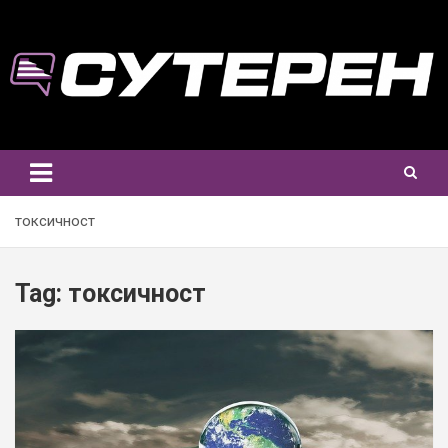
Skip
to
content
токсичност
Tag:
токсичност