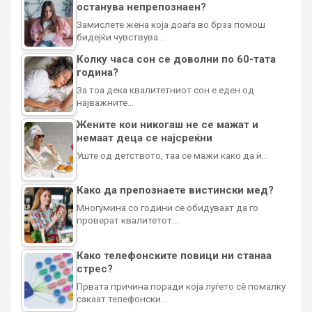
останува непрепознаен?
Замислете жена која доаѓа во брза помош
бидејќи чувствува…
Колку часа сон се доволни по 60-тата
година?
За тоа дека квалитетниот сон е еден од
најважните…
Жените кои никогаш не се мажат и
немаат деца се најсреќни
Уште од детството, таа се мажи како да ѝ…
Како да препознаете вистински мед?
Многумина со години се обидуваат да го
проверат квалитетот…
Како телефонските повици ни станаа
стрес?
Првата причина поради која луѓето сè помалку
сакаат телефонски…