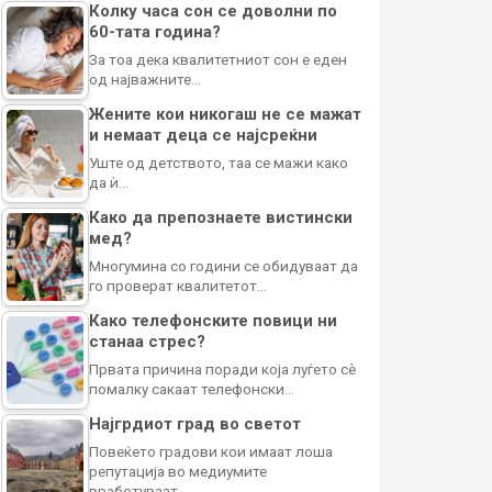
Колку часа сон се доволни по
60-тата година?
За тоа дека квалитетниот сон е еден
од најважните…
Жените кои никогаш не се мажат
и немаат деца се најсреќни
Уште од детството, таа се мажи како
да ѝ…
Како да препознаете вистински
мед?
Многумина со години се обидуваат да
го проверат квалитетот…
Како телефонските повици ни
станаа стрес?
Првата причина поради која луѓето сè
помалку сакаат телефонски…
Најгрдиот град во светот
Повеќето градови кои имаат лоша
репутација во медиумите
вработуваат…