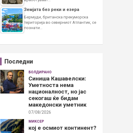
Земјата без реки и езера
Бермуди, британска прекуморска
територија во северниот Атлантик, се
познати…
Последни
БОЛДИРАНО
Синиша Кашавелски:
Уметноста нема
националност, но јас
секогаш ќе бидам
македонски уметник
07/08/2026
МИКСЕР
кој е осмиот континент?