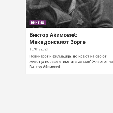
ВИНТИЏ
Виктор Аќимовиќ:
Македонскиот Зорге
10/01/2021
Новинарот и филмаџија, до крајот на својот
живот ја носеше етикетата „шпион“ Животот на
Виктор Аќимовиќ…