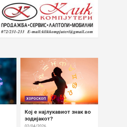
ХОРОСКОП
Кој е најлукавиот знак во
зодијакот?
02/04/2026