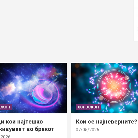
СКОП
ХОРОСКОП
и кои најтешко
Кои се најневерните?
ивуваат во бракот
07/05/2026
/2026