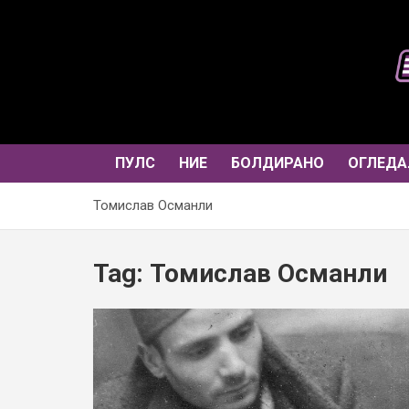
Skip
to
content
ПУЛС
НИЕ
БОЛДИРАНО
ОГЛЕДА
Томислав Османли
Tag:
Томислав Османли