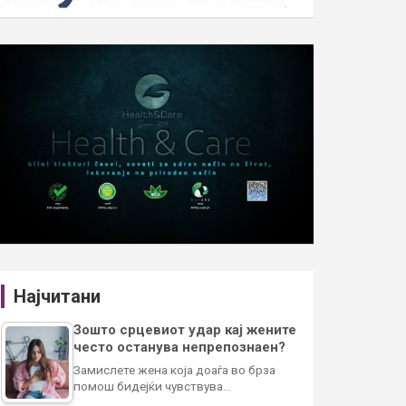
Најчитани
Зошто срцевиот удар кај жените
често останува непрепознаен?
Замислете жена која доаѓа во брза
помош бидејќи чувствува…