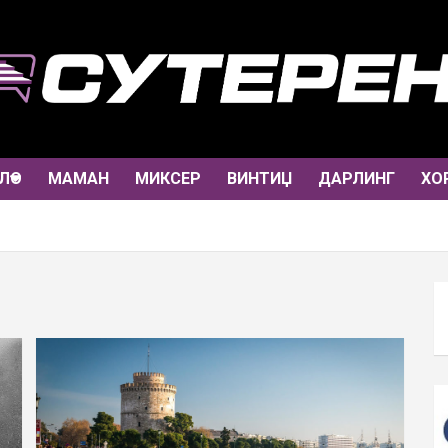
ЛО
МАМАН
МИКСЕР
ВИНТИЏ
ДАРЛИНГ
ХО