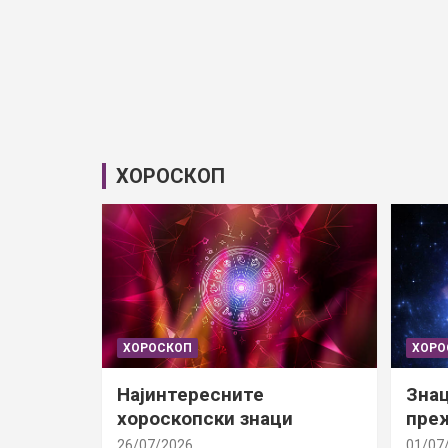
ХОРОСКОП
ХОРОСКОП
ХОРО
Најинтересните
Знац
хороскопски знаци
преж
26/07/2026
01/07